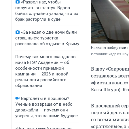
«Развел нас, чтобы
получить выплату». Вдова
бойца случайно узнала, что их
брак расторгли в суде
«За неделю две ночи были
страшные»: туристка
рассказала об отдыхе в Крыму
Названы победители т
Источник: 
кадр из шоу
Почему так много скандалов
из-за ЕГЭ? Академик — об
особенности приемной
В шоу «Сокрови
кампании — 2026 и новой
оставалось всег
реальности российского
«фисташковые» 
образования
Катя Шкуро). К
Вертолеты в прошлом?
Ученые возвращают в небо
В последней се
дирижабли — почему они
первый день в 
уверены, что за ними будущее
со всеми мисси
«оранжевые», а
«Четырех мужей потеряла»: