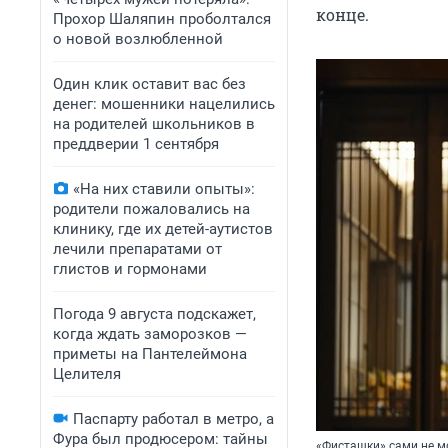
конце.
Прохор Шаляпин проболтался
о новой возлюбленной
Один клик оставит вас без
денег: мошенники нацелились
на родителей школьников в
преддверии 1 сентября
«На них ставили опыты»:
родители пожаловались на
клинику, где их детей-аутистов
лечили препаратами от
глистов и гормонами
Погода 9 августа подскажет,
когда ждать заморозков —
приметы на Пантелеймона
Целителя
Паспарту работал в метро, а
Фура был продюсером: тайны
«Фисташки» сами не мо