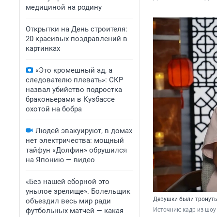
медициной на родину
Открытки на День строителя:
20 красивых поздравлений в
картинках
«Это кромешный ад, а
следователю плевать»: СКР
назвал убийство подростка
браконьерами в Кузбассе
охотой на бобра
Людей эвакуируют, в домах
нет электричества: мощный
тайфун «Долфин» обрушился
на Японию — видео
«Без нашей сборной это
унылое зрелище». Болельщик
Девушки были тронуты 
объездил весь мир ради
футбольных матчей — какая
Источник: 
кадр из шоу