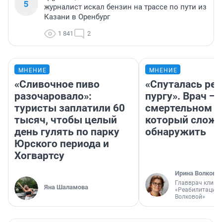
5
журналист искал бензин на трассе по пути из
Казани в Оренбург
1 841
2
МНЕНИЕ
МНЕНИЕ
«Сливочное пиво
«Спуталась реч
разочаровало»:
пургу». Врач — 
туристы заплатили 60
смертельном д
тысяч, чтобы целый
который слож
день гулять по парку
обнаружить
Юрского периода и
Хогвартсу
Ирина Волкова
Главврач клини
Яна Шаламова
«Реабилитация 
Волковой»