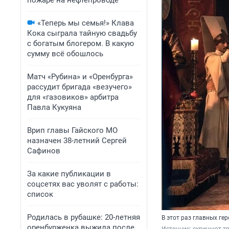
пожаре на нефтепроводе
«Теперь мы семья!» Клава
Кока сыграла тайную свадьбу
с богатым блогером. В какую
сумму всё обошлось
Матч «Рубина» и «Оренбурга»
рассудит бригада «везучего»
для «газовиков» арбитра
Павла Кукуяна
Врип главы Гайского МО
назначен 38-летний Сергей
Сафинов
За какие публикации в
соцсетях вас уволят с работы:
список
Родилась в рубашке: 20-летняя
В этот раз главных гер
оренбурженка выжила после