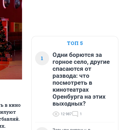
ТОП 5
Одни борются за
1
горное село, другие
спасаются от
развода: что
посмотреть в
кинотеатрах
Оренбурга на этих
выходных?
ть в кино
обилуют
12 987
1
тбавляй.
их.