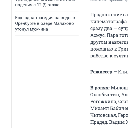
Источник: 
скриншот тр
падения с 12 (!) этажа
Продолжение са
Еще одна трагедия на воде: в
кинематографа в
Оренбурге в озере Малахово
сразу два — су
утонул мужчина
Асмус. Пара го
другом навсегд
помощью к Гриш
рабство к султа
Режиссер —
Кли
В ролях:
Милош 
Охлобыстин, Ал
Рогожкина, Серг
Михаил Бабичев
Чиповская, Гер
Прадед, Вадим 