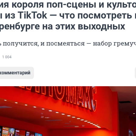
ия короля поп-сцены и культ
из TikTok — что посмотреть 
ренбурге на этих выходных
 получится, и посмеяться — набор грему
1 004
 комментарий