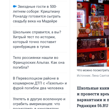
Звездные гости в 500-
летнем соборе: Криштиану
Роналду готовится сыграть
свадьбу века на Мадейре
Школьник справится, а вы?
Хитрый тест по истории,
который точно поставит
оренбуржцев в тупик
Тело россиянки нашли во
Французских Альпах. Как она
погибла?
Что можно посмотреть
Источник: 
Лина Саитов
В Переволоцком районе в
кошмарном ДТП с «Газелью» и
Школьные канику
фурой погибли два человека
и провести вре
Улететь в другую вселенную и
вариантами и п
ограбить американцев: что
Редакция 56.RU
посмотреть в кинотеатрах