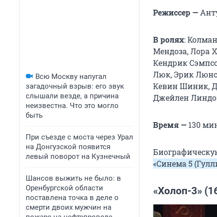
Режиссер —
Анту
В ролях
: Колма
Мендоза, Лора Х
Кендрик Сэмпсо
Люк, Эрик Люнс
Всю Москву напугал
Кевин Шиник, Д
загадочный взрыв: его звук
слышали везде, а причина
Джейлен Линдон
неизвестна. Что это могло
быть
Время —
130 мин
При съезде с моста через Урал
на Донгузской появится
Биографическую
левый поворот на Кузнечный
«Синема 5 (Гулл
Шансов выжить не было: в
Оренбургской области
«Холоп-3» (1
поставлена точка в деле о
смерти двоих мужчин на