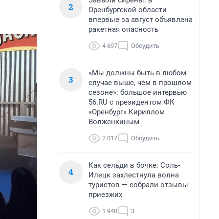
Завыли сирены: в
2
Оренбургской области
впервые за август объявлена
ракетная опасность
4 697
Обсудить
«Мы должны быть в любом
3
случае выше, чем в прошлом
сезоне»: большое интервью
56.RU с президентом ФК
«Оренбург» Кириллом
Волженкиным
2 017
Обсудить
Как сельди в бочке: Соль-
4
Илецк захлестнула волна
туристов — собрали отзывы
приезжих
1 940
3