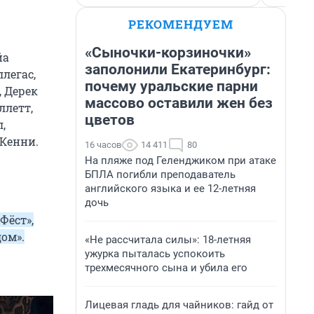
РЕКОМЕНДУЕМ
«Сыночки-корзиночки»
йа
заполонили Екатеринбург:
легас,
почему уральские парни
, Дерек
массово оставили жен без
ллетт,
цветов
,
 Кенни.
16 часов
14 411
80
На пляже под Геленджиком при атаке
БПЛА погибли преподаватель
английского языка и ее 12-летняя
дочь
Фёст»,
дом».
«Не рассчитала силы»: 18-летняя
ужурка пыталась успокоить
трехмесячного сына и убила его
Лицевая гладь для чайников: гайд от