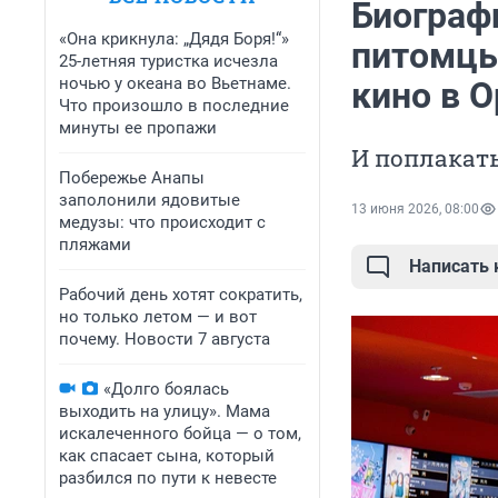
Биограф
«Она крикнула: „Дядя Боря!“»
питомцы 
25-летняя туристка исчезла
ночью у океана во Вьетнаме.
кино в О
Что произошло в последние
минуты ее пропажи
И поплакать
Побережье Анапы
заполонили ядовитые
13 июня 2026, 08:00
медузы: что происходит с
пляжами
Написать
Рабочий день хотят сократить,
но только летом — и вот
почему. Новости 7 августа
«Долго боялась
выходить на улицу». Мама
искалеченного бойца — о том,
как спасает сына, который
разбился по пути к невесте