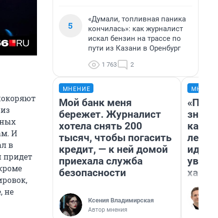
«Думали, топливная паника
5
кончилась»: как журналист
искал бензин на трассе по
пути из Казани в Оренбург
1 763
2
МНЕНИЕ
МНЕНИ
 покоряют
Мой банк меня
«Пост
 из
бережет. Журналист
значит
тных
хотела снять 200
карди
ам. И
тысяч, чтобы погасить
летни
ал в
кредит, — к ней домой
идею 
н придет
приехала служба
уволь
 кроме
безопасности
хамст
ировок,
, не
Ксения Владимирская
Автор мнения