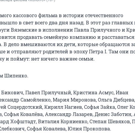
ейлера фильма «Холоп-3» (16+)
мого кассового фильма в истории отечественного
ышло в свет всего два дня назад. В этот раз главных 
пруги Вяземские в исполнении Павла Прилучного и К
товится продавать семейную компанию и расставаться 
а. В дело вмешиваются их дети, которые обращаются з
е и отправляют родителей в эпоху Петра I. Там они п
ну и поймут: нет ничего важнее семьи.
м Шипенко.
Бикович, Павел Прилучный, Кристина Асмус, Иван
ександр Самойленко, Мария Миронова, Ольга Дибцева
ей Соцердотский, Кирилл Нагиев, Софья Зайка, Олег К
, Софья Ковалёва, Александр Лазарев, Денис Заботин,
хард Хофштадт, Виталия Корниенко, Степан Шевяков, 
Хлебкович, Софья Ковалева, Юлия Прокопова.