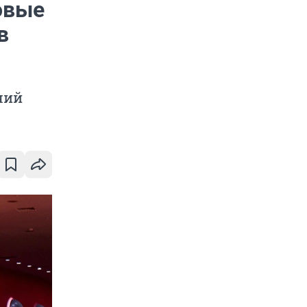
овые
в
чий