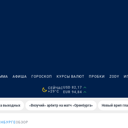
АММА
АФИША
ГОРОСКОП
КУРСЫ ВАЛЮТ
ПРОБКИ
ZODY
И
USD 82,17
СЕЙЧАС
+29°C
EUR 94,84
на выходных
«Везучий» арбитр на матч «Оренбурга»
Новый врип гла
ЕНБУРГЕ
ОБЗОР