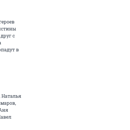
героев
ристины
друг с
а
опадут в
, Наталья
омаров,
 Аня
Павел