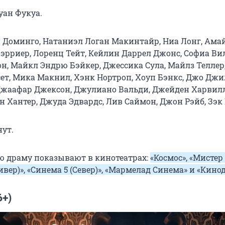
ан Фукуа.
н Доминго, Натаниэл Логан Макинтайр, Ниа Лонг, Ама
эрриер, Лоренц Тейт, Кейлин Даррел Джонс, Софиа Вил
н, Майкл Эндрю Бэйкер, Джессика Сула, Майлз Теллер
ет, Мика Макнил, Хэнк Нортроп, Хоуп Бэнкс, Джо Джи
жаафар Джексон, Джулиано Вальди, Джейден Харвилл
 Хантер, Джуда Эдвардс, Лив Саймон, Джон Рэйб, Зэк
ут.
 драму показывают в кинотеатрах:
«Космос», «Мистер 
ивер)», «Синема 5 (Север)», «Мармелад Синема» и «Кино
6+)