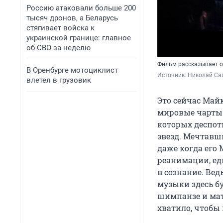
Россию атаковали больше 200
тысяч дронов, а Беларусь
стягивает войска к
украинской границе: главное
об СВО за неделю
Фильм рассказывает о
В Оренбурге мотоциклист
Источник: 
Николай Сал
влетел в грузовик
Это сейчас Май
мировые чарты.
которых деспот
звезд. Мечтавши
даже когда его 
реанимации, еди
в сознание. Вед
музыки здесь б
шимпанзе и мат
хватило, чтобы