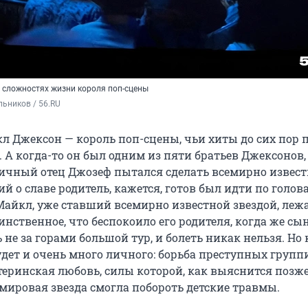
 сложностях жизни короля поп-сцены
ьников / 56.RU
кл Джексон — король поп-сцены, чьи хиты до сих пор
 А когда-то он был одним из пяти братьев Джексонов,
ичный отец Джозеф пытался сделать всемирно извес
й о славе родитель, кажется, готов был идти по голов
Майкл, уже ставший всемирно известной звездой, леж
нственное, что беспокоило его родителя, когда же сы
ь не за горами большой тур, и болеть никак нельзя. Но
удет и очень много личного: борьба преступных групп
еринская любовь, силы которой, как выяснится позже
 мировая звезда смогла побороть детские травмы.