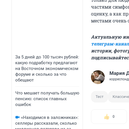
частями симфон
оценку, а как п
местами очень с
Актуальную ин
телеграм-канал
истории, фотог
За 5 дней до 100 тысяч рублей:
подписывайтес
какую подработку предлагают
на Восточном экономическом
Мария 
форуме и сколько за что
корреспонд
обещают
Что мешает получать большую
Тест
Классич
пенсию: список главных
ошибок
0
«Находимся в заложниках»:
селлеры рассказали, сколько