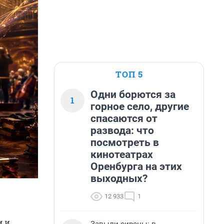
ТОП 5
Одни борются за
1
горное село, другие
спасаются от
развода: что
посмотреть в
кинотеатрах
Оренбурга на этих
выходных?
12 933
1
м и