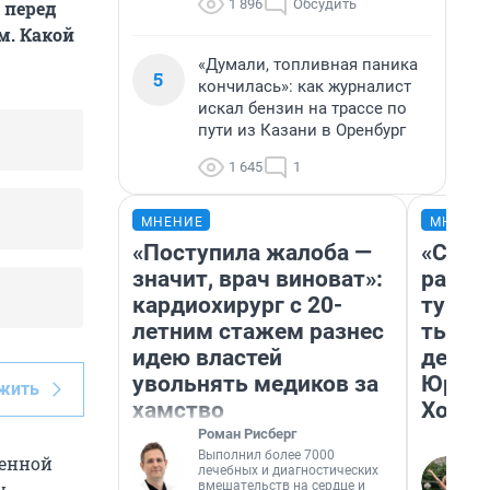
1 896
Обсудить
 перед
м. Какой
«Думали, топливная паника
5
кончилась»: как журналист
искал бензин на трассе по
пути из Казани в Оренбург
1 645
1
МНЕНИЕ
МНЕНИ
«Поступила жалоба —
«Слив
значит, врач виноват»:
разоч
кардиохирург с 20-
турис
летним стажем разнес
тысяч
идею властей
день 
увольнять медиков за
Юрско
жить
хамство
Хогва
Роман Рисберг
Выполнил более 7000
ченной
лечебных и диагностических
вмешательств на сердце и
у