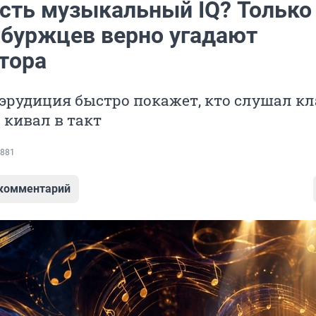
есть музыкальный IQ? Только 
нбуржцев верно угадают
тора
эрудиция быстро покажет, кто слушал кл
о кивал в такт
881
 комментарий