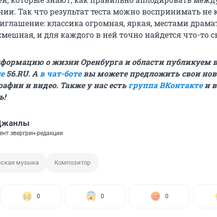
ии. Так что результат теста можно воспринимать не 
риглашение: классика огромная, яркая, местами драма
мешная, и для каждого в ней точно найдется что-то с
формацию о жизни Оренбурга и области публикуем 
е
56.RU. А
в чат-боте
вы можете предложить свои нов
рафии и видео. Также у нас есть
группа ВКонтакте
и 
ь!
Джанлы
ент эвергрин-редакции
еская музыка
Композитор
0
0
0