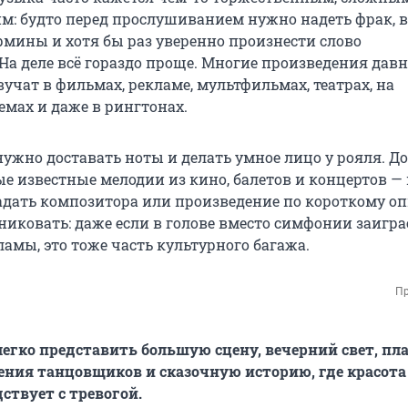
м: будто перед прослушиванием нужно надеть фрак, 
рмины и хотя бы раз уверенно произнести слово
 На деле всё гораздо проще. Многие произведения дав
вучат в фильмах, рекламе, мультфильмах, театрах, на
емах и даже в рингтонах.
 нужно доставать ноты и делать умное лицо у рояля. Д
е известные мелодии из кино, балетов и концертов —
адать композитора или произведение по короткому о
никовать: даже если в голове вместо симфонии заигра
ламы, это тоже часть культурного багажа.
Пр
легко представить большую сцену, вечерний свет, пл
ния танцовщиков и сказочную историю, где красота
ствует с тревогой.