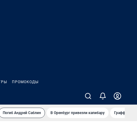
ГРЫ
ПРОМОКОДЫ
Погиб Андрей Саблин
В Оренбург привезли капибару
Граффити и 