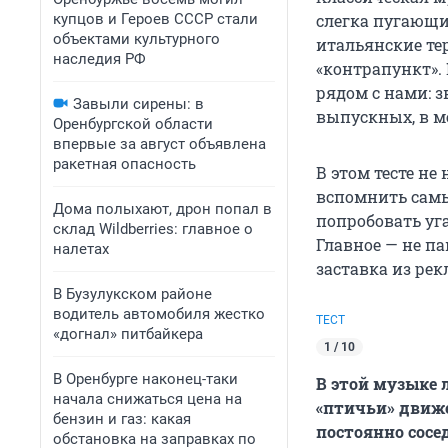
купцов и Героев СССР стали
слегка пугающи
объектами культурного
итальянские те
наследия РФ
«контрапункт».
рядом с нами: з
Завыли сирены: в
выпускных, в м
Оренбургской области
впервые за август объявлена
ракетная опасность
В этом тесте не
вспомнить самы
Дома полыхают, дрон попал в
попробовать уг
склад Wildberries: главное о
Главное — не па
налетах
заставка из рек
В Бузулукском районе
водитель автомобиля жестко
ТЕСТ
«догнал» питбайкера
1 / 10
В Оренбурге наконец-таки
В этой музыке 
начала снижаться цена на
«птичьи» движе
бензин и газ: какая
постоянно сосед
обстановка на заправках по