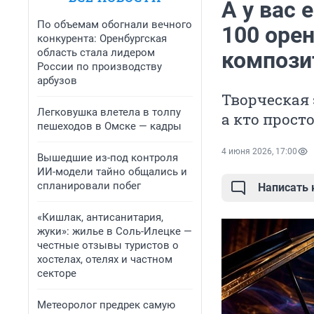
А у вас 
По объемам обогнали вечного
100 оре
конкурента: Оренбургская
область стала лидером
компози
России по производству
арбузов
Творческая 
Легковушка влетела в толпу
а кто прост
пешеходов в Омске — кадры
4 июня 2026, 17:00
Вышедшие из-под контроля
ИИ-модели тайно общались и
спланировали побег
Написать
«Кишлак, антисанитария,
жуки»: жилье в Соль-Илецке —
честные отзывы туристов о
хостелах, отелях и частном
секторе
Метеоролог предрек самую