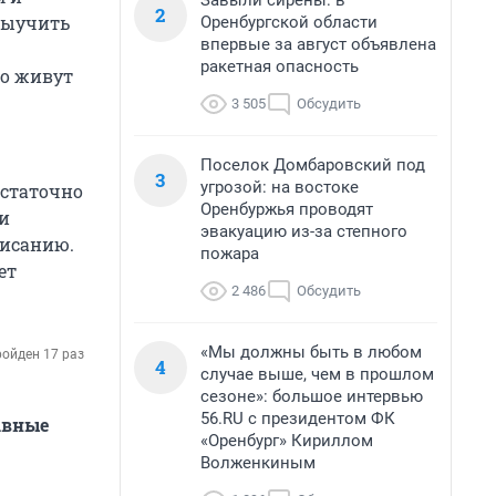
Завыли сирены: в
2
выучить
Оренбургской области
впервые за август объявлена
ракетная опасность
но живут
3 505
Обсудить
Поселок Домбаровский под
3
угрозой: на востоке
остаточно
Оренбуржья проводят
 и
эвакуацию из-за степного
писанию.
пожара
ет
2 486
Обсудить
«Мы должны быть в любом
ойден 17 раз
4
случае выше, чем в прошлом
сезоне»: большое интервью
56.RU с президентом ФК
авные
«Оренбург» Кириллом
Волженкиным