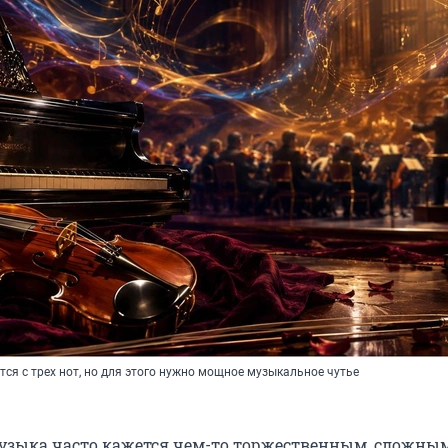
тся с трех нот, но для этого нужно мощное музыкальное чутье
узыка часто кажется чем-то торжественным, сложны