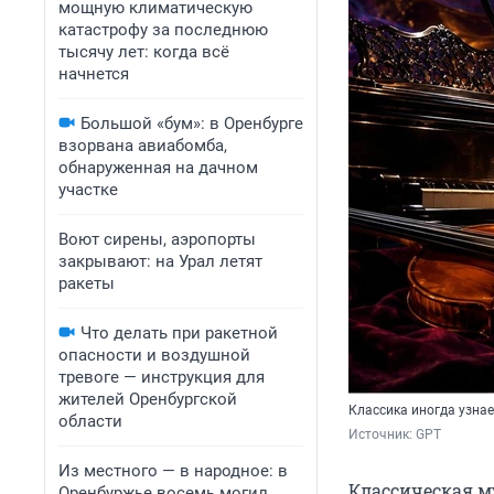
мощную климатическую
катастрофу за последнюю
тысячу лет: когда всё
начнется
Большой «бум»: в Оренбурге
взорвана авиабомба,
обнаруженная на дачном
участке
Воют сирены, аэропорты
закрывают: на Урал летят
ракеты
Что делать при ракетной
опасности и воздушной
тревоге — инструкция для
жителей Оренбургской
Классика иногда узнае
области
Источник: 
GPT
Из местного — в народное: в
Классическая м
Оренбуржье восемь могил