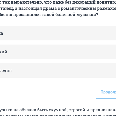
 так выразительно, что даже без декораций понятно:
 танец, а настоящая драма с романтическим размахо
бенно прославился такой балетной музыкой?
ка
кий
родин
Продол
узыка не обязана быть скучной, строгой и предназна
ей, которые знают, как правильно аплодировать межд