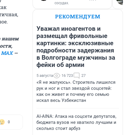
сосудах.
как
тичная,
РЕКОМЕНДУЕМ
вое.
Уважал иноагентов и
размещал фривольные
в нашем
картинки: эксклюзивные
ости,
подробности задержания
в
MAX
—
в Волгограде мужчины за
фейки об армии
5 августа
16 723
27
«Я не жалуюсь». Строитель лишился
рук и ног и стал звездой соцсетей:
как он живет и почему его семью
искал весь Узбекистан
AI-AINA: Атака на соцсети депутатов,
бюджета вузов не хватило лучшим и
0
сколько стоит арбуз