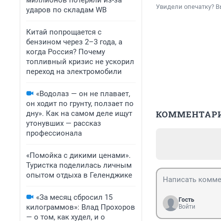
миллионов потеряли из-за
Увидели опечатку? В
ударов по складам WB
Китай попрощается с
бензином через 2–3 года, а
когда Россия? Почему
топливный кризис не ускорил
переход на электромобили
«Водолаз — он не плавает,
он ходит по грунту, ползает по
КОММЕНТАР
дну». Как на самом деле ищут
утонувших — рассказ
профессионала
«Помойка с дикими ценами».
Туристка поделилась личным
опытом отдыха в Геленджике
«За месяц сбросил 15
Гость
килограммов»: Влад Прохоров
Войти
— о том, как худел, и о