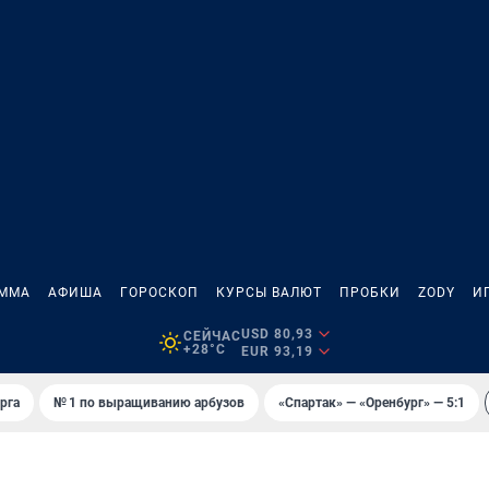
АММА
АФИША
ГОРОСКОП
КУРСЫ ВАЛЮТ
ПРОБКИ
ZODY
И
USD 80,93
СЕЙЧАС
+28°C
EUR 93,19
рга
№ 1 по выращиванию арбузов
«Спартак» — «Оренбург» — 5:1