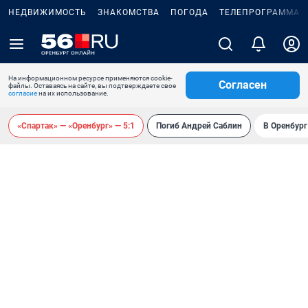
НЕДВИЖИМОСТЬ
ЗНАКОМСТВА
ПОГОДА
ТЕЛЕПРОГРАММА
На информационном ресурсе применяются cookie-
Согласен
файлы. Оставаясь на сайте, вы подтверждаете свое
согласие
на их использование.
«Спартак» — «Оренбург» — 5:1
Погиб Андрей Саблин
В Оренбург