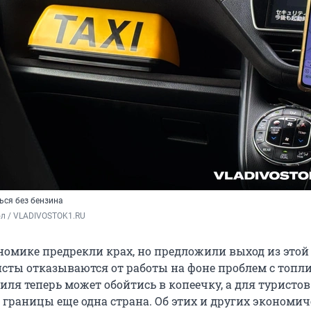
ься без бензина
ол / VLADIVOSTOK1.RU
номике предрекли крах, но предложили выход из этой
исты отказываются от работы на фоне проблем с топл
ля теперь может обойтись в копеечку, а для туристов
 границы еще одна страна. Об этих и других экономи