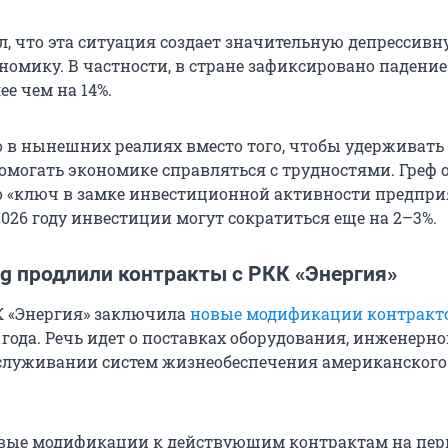
л, что эта ситуация создает значительную депрессив
номику. В частности, в стране зафиксировано падение
е чем на 14%.
то в нынешних реалиях вместо того, чтобы удерживат
помогать экономике справляться с трудностями. Греф 
то «ключ в замке инвестиционной активности предпри
 2026 году инвестиции могут сократиться еще на 2–3%.
ng продлили контракты с РКК «Энергия»
К «Энергия» заключила
новые модификации контракто
 года. Речь идет о поставках оборудования, инженерн
служивании систем жизнеобеспечения американского
вые модификации к действующим контрактам на пер