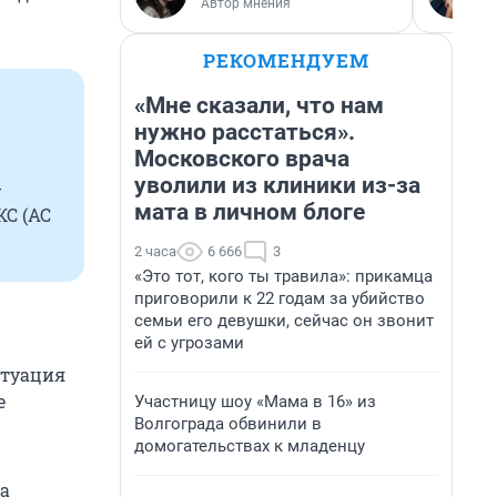
Автор мнения
РЕКОМЕНДУЕМ
«Мне сказали, что нам
нужно расстаться».
Московского врача
уволили из клиники из-за
-
мата в личном блоге
КС (АС
2 часа
6 666
3
«Это тот, кого ты травила»: прикамца
приговорили к 22 годам за убийство
семьи его девушки, сейчас он звонит
ей с угрозами
итуация
е
Участницу шоу «Мама в 16» из
Волгограда обвинили в
домогательствах к младенцу
за