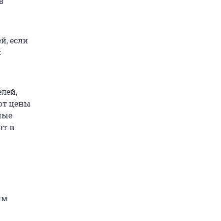
в
й, если
х
лей,
от цены
ные
нт в
им