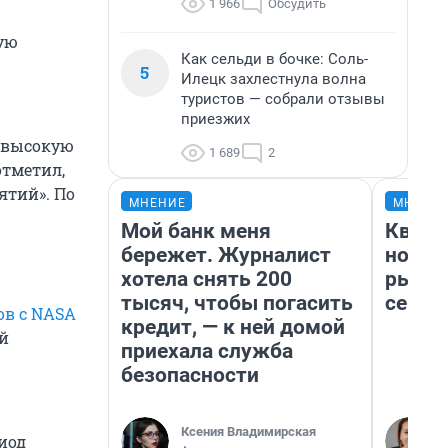
1 966
Обсудить
ную
Как сельди в бочке: Соль-
5
Илецк захлестнула волна
туристов — собрали отзывы
приезжих
ь высокую
1 689
2
отметил,
ятий». По
МНЕНИЕ
МНЕНИ
Мой банк меня
Кварт
бережет. Журналист
но де
хотела снять 200
рынок
тысяч, чтобы погасить
сейча
в с NASA
кредит, — к ней домой
ой
приехала служба
безопасности
Ксения Владимирская
иод