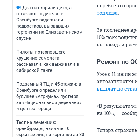
перебоев с гор
Дел натворили дети, а
топлива
.
отвечают родители: в
Оренбурге задержали
подростков, вырвавших
За последнее вр
гортензии на Елизаветинском
10% всех водит
спуске
на поездки раст
Пилоты потерпевшего
крушение самолета
Ремонт по О
рассказали, как выживали в
сибирской тайге
Уже с 11 июля э
автозапчастей 
Подземный ТЦ и 45-этажки: в
выплат по стра
Оренбурге определили
будущее «Атриума», пустыря
за «Национальной деревней»
«В результате 
и центра города
на 10%», — сооб
Тест на деменцию:
оренбуржцы, найдите 10
Теперь страхов
скрытых лиц на картинке за 30