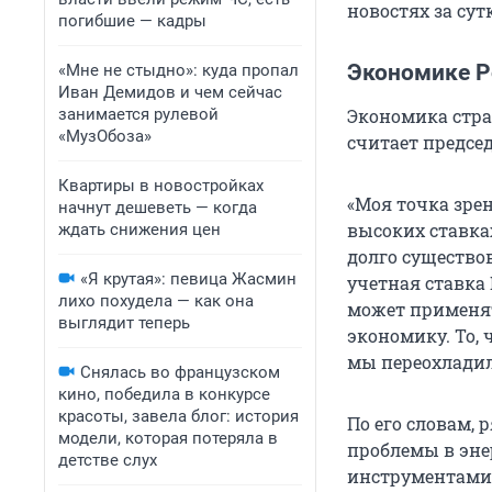
новостях за сут
погибшие — кадры
Экономике Р
«Мне не стыдно»: куда пропал
Иван Демидов и чем сейчас
занимается рулевой
Экономика стра
«МузОбоза»
считает предсе
Квартиры в новостройках
«Моя точка зре
начнут дешеветь — когда
высоких ставка
ждать снижения цен
долго существов
«Я крутая»: певица Жасмин
учетная ставка 
лихо похудела — как она
может применят
выглядит теперь
экономику. То, 
мы переохладил
Снялась во французском
кино, победила в конкурсе
красоты, завела блог: история
По его словам, 
модели, которая потеряла в
проблемы в эне
детстве слух
инструментами