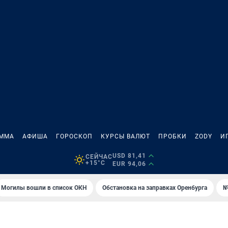
АММА
АФИША
ГОРОСКОП
КУРСЫ ВАЛЮТ
ПРОБКИ
ZODY
И
USD 81,41
СЕЙЧАС
+15°C
EUR 94,06
Могилы вошли в список ОКН
Обстановка на заправках Оренбурга
№