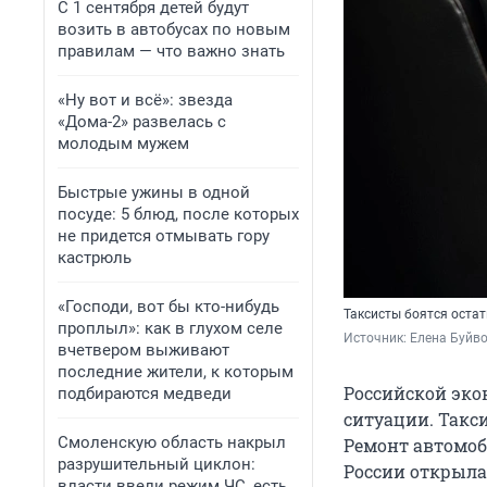
С 1 сентября детей будут
возить в автобусах по новым
правилам — что важно знать
«Ну вот и всё»: звезда
«Дома-2» развелась с
молодым мужем
Быстрые ужины в одной
посуде: 5 блюд, после которых
не придется отмывать гору
кастрюль
«Господи, вот бы кто-нибудь
Таксисты боятся остат
проплыл»: как в глухом селе
Источник: 
Елена Буйв
вчетвером выживают
последние жители, к которым
Российской эко
подбираются медведи
ситуации. Такс
Смоленскую область накрыл
Ремонт автомоби
разрушительный циклон:
России открыла
власти ввели режим ЧС, есть