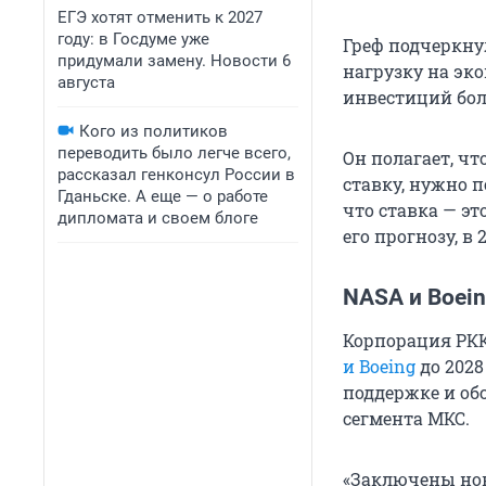
ЕГЭ хотят отменить к 2027
году: в Госдуме уже
Греф подчеркну
придумали замену. Новости 6
нагрузку на эко
августа
инвестиций боле
Кого из политиков
переводить было легче всего,
Он полагает, ч
рассказал генконсул России в
ставку, нужно 
Гданьске. А еще — о работе
что ставка — э
дипломата и своем блоге
его прогнозу, в
NASA и Boei
Корпорация РК
и Boeing
до 2028
поддержке и об
сегмента МКС.
«Заключены но