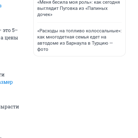
«Меня бесила моя роль»: как сегодня
з
выглядит Пуговка из «Папиных
дочек»
 это 5–
«Расходы на топливо колоссальные»:
как многодетная семья едет на
 а цены
автодоме из Барнаула в Турцию —
фото
ти
азмер
вырасти