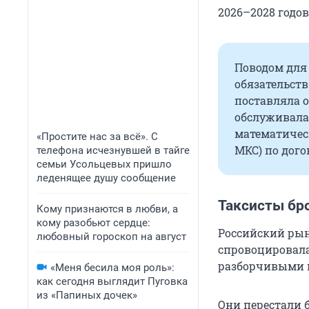
2026–2028 годов
Поводом для
обязательств
поставляла 
обслуживала
математическ
«Простите нас за всё». С
МКС) по дого
телефона исчезнувшей в тайге
семьи Усольцевых пришло
леденящее душу сообщение
Таксисты бр
Кому признаются в любви, а
кому разобьют сердце:
Российский рын
любовный гороскоп на август
спровоцировала
разборчивыми в
«Меня бесила моя роль»:
как сегодня выглядит Пуговка
из «Папиных дочек»
Они перестали 