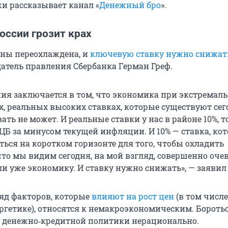
ки рассказывает канал «
Денежный бро
».
оссии грозит крах
ны переохлаждена, и
ключевую ставку нужно снижат
датель правления Сбербанка Герман Греф.
ния заключается в том, что экономика при экстремал
х, реальных высоких ставках, которые существуют сег
ать не может. И реальные ставки у нас в районе 10%, то
ЦБ за минусом текущей инфляции. И 10% — ставка, ко
ься на коротком горизонте для того, чтобы охладить
что мы видим сегодня, на мой взгляд, совершенно оче
и уже экономику. И ставку нужно снижать», — заявил 
ряд факторов, которые
влияют на рост цен
(в том числе
ргетике), относятся к немакроэкономическим. Бороть
 денежно‑кредитной политики нерационально.