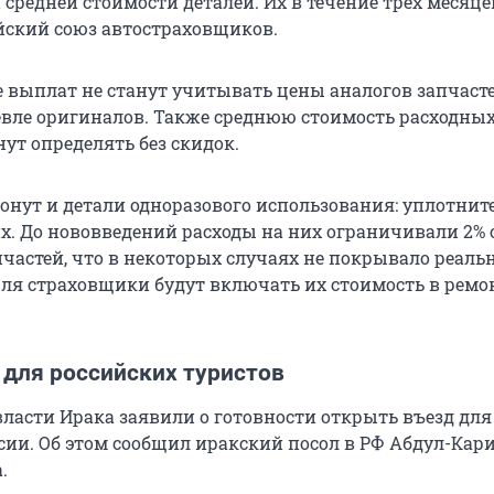
средней стоимости деталей. Их в течение трех месяце
йский союз автостраховщиков.
е выплат не станут учитывать цены аналогов запчасте
евле оригиналов. Также среднюю стоимость расходны
ут определять без скидок.
онут и детали одноразового использования: уплотните
их. До нововведений расходы на них ограничивали 2% 
частей, что в некоторых случаях не покрывало реаль
июля страховщики будут включать их стоимость в ремо
 для российских туристов
власти Ирака заявили о готовности открыть въезд для
ссии. Об этом сообщил иракский посол в РФ Абдул-Кар
.