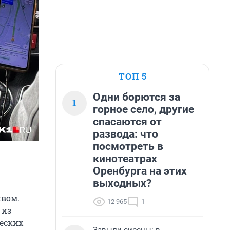
ТОП 5
Одни борются за
1
горное село, другие
спасаются от
развода: что
посмотреть в
кинотеатрах
Оренбурга на этих
выходных?
ивом.
12 965
1
 из
ческих