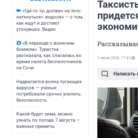
Таксист
«Где-то ты должен на тело
придетс
наткнуться»: водолаз — о том,
как ищут и достают
экономи
утонувших. Видео
Рассказывае
«В переходе с вонючим
бомжом». Туристка
рассказала, как спасалась во
1 июля 2026, 17:41
время налета беспилотников
на Сочи
Написать
Надвигается волна пугающих
вирусов — ученые
потребовали срочно усилить
безопасность
Какой будет зима, можно
узнать по погоде 7 августа —
важные приметы