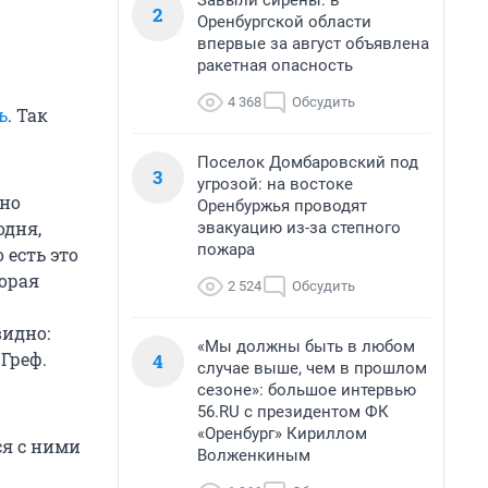
Завыли сирены: в
2
Оренбургской области
впервые за август объявлена
ракетная опасность
4 368
Обсудить
ь
. Так
Поселок Домбаровский под
3
угрозой: на востоке
ьно
Оренбуржья проводят
одня,
эвакуацию из-за степного
пожара
 есть это
торая
2 524
Обсудить
видно:
«Мы должны быть в любом
Греф.
4
случае выше, чем в прошлом
сезоне»: большое интервью
56.RU с президентом ФК
«Оренбург» Кириллом
ся с ними
Волженкиным