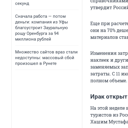
справочниками 
секунд
утвердит Росси
Сначала работа — потом
деньги: компания из Уфы
Еще при расчет
благоустроит Зауральную
они на 70% деш
рощу Оренбурга за 94
материалов стан
миллиона рублей
Множество сайтов враз стали
Изменения затр
недоступны: массовый сбой
наклеек и друг
произошел в Рунете
заменяемых зап
затраты. С 11 
полном объеме.
Ирак открыт
На этой неделе 
туристов из Ро
Хашим Мустафа