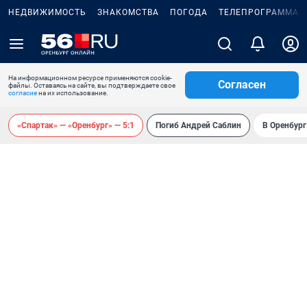
НЕДВИЖИМОСТЬ
ЗНАКОМСТВА
ПОГОДА
ТЕЛЕПРОГРАММА
На информационном ресурсе применяются cookie-
Согласен
файлы. Оставаясь на сайте, вы подтверждаете свое
согласие
на их использование.
«Спартак» — «Оренбург» — 5:1
Погиб Андрей Саблин
В Оренбург