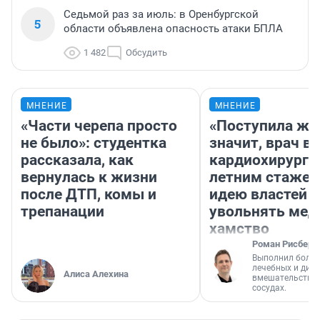
Седьмой раз за июль: в Оренбургской
5
области объявлена опасность атаки БПЛА
1 482
Обсудить
МНЕНИЕ
МНЕНИЕ
«Части черепа просто
«Поступила жа
не было»: студентка
значит, врач в
рассказала, как
кардиохирург с
вернулась к жизни
летним стажем
после ДТП, комы и
идею властей
трепанации
увольнять мед
хамство
Роман Рисберг
Выполнил более
лечебных и диа
Алиса Алехина
вмешательств н
сосудах.