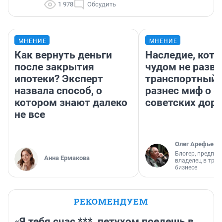
1 978
Обсудить
МНЕНИЕ
МНЕНИЕ
Как вернуть деньги
Наследие, кото
после закрытия
чудом не разва
ипотеки? Эксперт
транспортный 
назвала способ, о
разнес миф о 
котором знают далеко
советских доро
не все
Олег Арефьев
Блогер, предпри
Анна Ермакова
владелец в тра
бизнесе
РЕКОМЕНДУЕМ
«Я тебя счас ***, петухом поедешь в