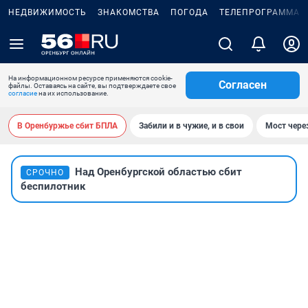
НЕДВИЖИМОСТЬ
ЗНАКОМСТВА
ПОГОДА
ТЕЛЕПРОГРАММА
На информационном ресурсе применяются cookie-
Согласен
файлы. Оставаясь на сайте, вы подтверждаете свое
согласие
на их использование.
В Оренбуржье сбит БПЛА
Забили и в чужие, и в свои
Мост чере
Над Оренбургской областью сбит
СРОЧНО
беспилотник