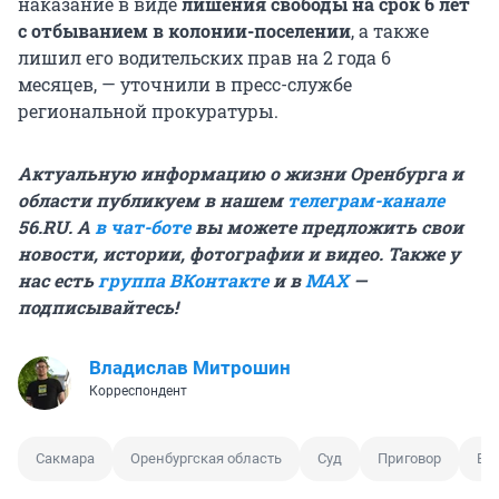
наказание в виде
лишения свободы на срок 6 лет
с отбыванием в колонии-поселении
, а также
лишил его водительских прав на 2 года 6
месяцев, — уточнили в пресс-службе
региональной прокуратуры.
Актуальную информацию о жизни Оренбурга и
области публикуем в нашем
телеграм-канале
56.RU. А
в чат-боте
вы можете предложить свои
новости, истории, фотографии и видео. Также у
нас есть
группа ВКонтакте
и в
MAX
—
подписывайтесь!
Владислав Митрошин
Корреспондент
Сакмара
Оренбургская область
Суд
Приговор
ВА