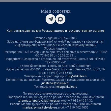
Мы в соцсетях
Контактные данные для Роскомнадзора и государственных органов
Сетевое издание «56.ру» (18+).
Зарегистрировано Федеральной службой по надзору в сфере связи,
информационных технологий и массовых коммуникаций
(Роскомнадзор).
Регистрационный номер и дата принятия решения о регистрации: ЭЛ №
ФС 77-84680 от 06.02.2023 г.
Учредитель: Общество с ограниченной ответственностью "ИНТЕРНЕТ
ТЕХНОЛОГИИ"
Главный редактор: Ефремов Анатолий Павлович
Адрес редакции: 454091, г. Челябинск, проспект Ленина, 26А, стр.2, 16
этаж, +7 (912) 246-56-56
Электронный адрес редакции:
56@shkulev.ru
Контактные данные для Роскомнадзора и государственных органов:
juristchel@shkulev.ru
Техподдержка:
help@shkulev.ru
По вопросам коммерческого сотрудничества:
Жапарова Жанна, менеджер по работе с федеральными клиентами
zhanna.zhaparova@shkulev.ru
, моб. + 7 982 640 34 32
Ревина Мария, директор по работе с федеральными клиентами
mariya.revina@shkulev.ru
, моб. +7 910 402 4056