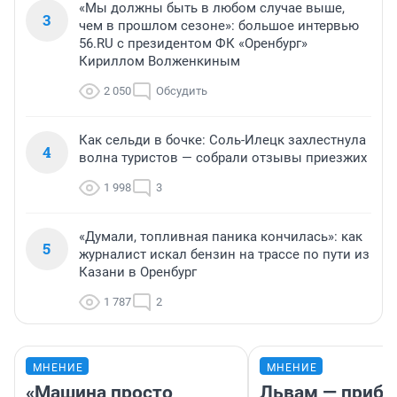
«Мы должны быть в любом случае выше,
3
чем в прошлом сезоне»: большое интервью
56.RU с президентом ФК «Оренбург»
Кириллом Волженкиным
2 050
Обсудить
Как сельди в бочке: Соль-Илецк захлестнула
4
волна туристов — собрали отзывы приезжих
1 998
3
«Думали, топливная паника кончилась»: как
5
журналист искал бензин на трассе по пути из
Казани в Оренбург
1 787
2
МНЕНИЕ
МНЕНИЕ
«Машина просто
Львам — прибы