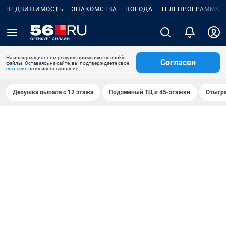
НЕДВИЖИМОСТЬ
ЗНАКОМСТВА
ПОГОДА
ТЕЛЕПРОГРАММА
На информационном ресурсе применяются cookie-
Согласен
файлы. Оставаясь на сайте, вы подтверждаете свое
согласие
на их использование.
Девушка выпала с 12 этажа
Подземный ТЦ и 45-этажки
Отыгра