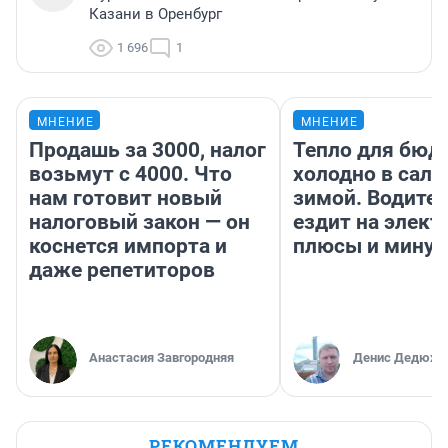
Казани в Оренбург
1 696
1
МНЕНИЕ
МНЕНИЕ
Продашь за 3000, налог
Тепло для бюд
возьмут с 4000. Что
холодно в сало
нам готовит новый
зимой. Водител
налоговый закон — он
ездит на элект
коснется импорта и
плюсы и мину
даже репетиторов
Анастасия Завгородняя
Денис Дедюхи
РЕКОМЕНДУЕМ