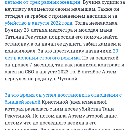
детьми от трех разных женщин
. Бучина судили за
неуплату алиментов своим малышам. Также он
отсидел за грабеж с применением насилия и за
убийство в августе 2022 года
. Тогда незнакомая
Бучину 23-летняя медсестра и молодая мама
Татьяна Рекутина попросила его помочь найти
остановку, а он начал ее душить, забил камнем и
изнасиловал. За это преступнику назначили
20
лет в колонии строгого режима
. Но за решеткой
он провел 7 месяцев, так как подписал контракт и
ушел на СВО в августе 2023-го. В октябре Артем
вернулся на родину, в Чусовой.
За это время он успел восстановить отношения с
бывшей женой
Кристиной (имя изменено),
которая развелась с ним после убийства Тани
Рекутиной. Но потом дала Артему второй шанс,
потому что до последнего верила в его
невиновность. Экс-супруги даже собирались идти