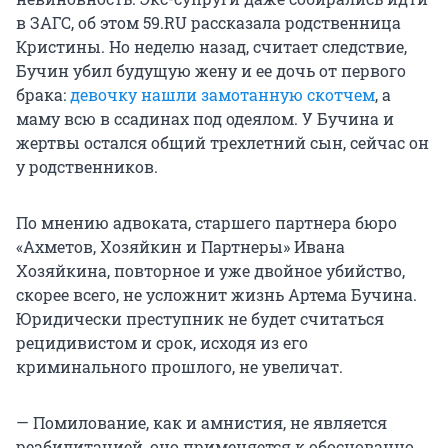
в ЗАГС, об этом 59.RU рассказала родственница
Кристины. Но неделю назад, считает следствие,
Бучин убил будущую жену и ее дочь от первого
брака:
девочку нашли замотанную скотчем
, а
маму всю в ссадинах под одеялом. У Бучина и
жертвы остался общий трехлетний сын, сейчас он
у родственников.
По мнению адвоката, старшего партнера бюро
«Ахметов, Хозяйкин и Партнеры» Ивана
Хозяйкина, повторное и уже двойное убийство,
скорее всего, не усложнит жизнь Артема Бучина.
Юридически преступник не будет считаться
рецидивистом и срок, исходя из его
криминального прошлого, не увеличат.
— Помилование, как и амнистия, не является
реабилитацией, оно применяется к обоснованно