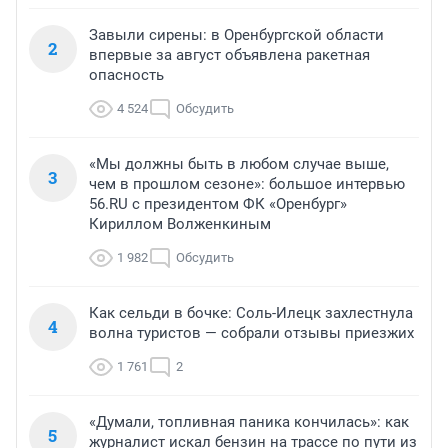
Завыли сирены: в Оренбургской области
2
впервые за август объявлена ракетная
опасность
4 524
Обсудить
«Мы должны быть в любом случае выше,
3
чем в прошлом сезоне»: большое интервью
56.RU с президентом ФК «Оренбург»
Кириллом Волженкиным
1 982
Обсудить
Как сельди в бочке: Соль-Илецк захлестнула
4
волна туристов — собрали отзывы приезжих
1 761
2
«Думали, топливная паника кончилась»: как
5
журналист искал бензин на трассе по пути из