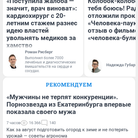
«Поступила жалоба —
Колобок-колобо
значит, врач виноват»:
тебя боюсь! Рад
кардиохирург с 20-
отложили прок
летним стажем разнес
«Человека-паук
идею властей
отзыв о фильме
увольнять медиков за
«человека-булк
хамство
Роман Рисберг
Выполнил более 7000
лечебных и диагностических
Надежда Губарь
вмешательств на сердце и
сосудах.
РЕКОМЕНДУЕМ
«Мужчины не терпят конкуренции».
Порнозвезда из Екатеринбурга впервые
показала своего мужа
7 часов
16 366
140
Как за август подготовить огород к зиме и не потерять
урожай — советы агронома