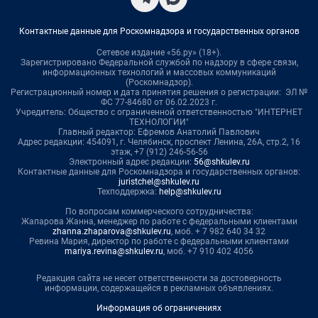
Контактные данные для Роскомнадзора и государственных органов
Сетевое издание «56.ру» (18+).
Зарегистрировано Федеральной службой по надзору в сфере связи,
информационных технологий и массовых коммуникаций
(Роскомнадзор).
Регистрационный номер и дата принятия решения о регистрации: ЭЛ №
ФС 77-84680 от 06.02.2023 г.
Учредитель: Общество с ограниченной ответственностью "ИНТЕРНЕТ
ТЕХНОЛОГИИ"
Главный редактор: Ефремов Анатолий Павлович
Адрес редакции: 454091, г. Челябинск, проспект Ленина, 26А, стр.2, 16
этаж, +7 (912) 246-56-56
Электронный адрес редакции:
56@shkulev.ru
Контактные данные для Роскомнадзора и государственных органов:
juristchel@shkulev.ru
Техподдержка:
help@shkulev.ru
По вопросам коммерческого сотрудничества:
Жапарова Жанна, менеджер по работе с федеральными клиентами
zhanna.zhaparova@shkulev.ru
, моб. + 7 982 640 34 32
Ревина Мария, директор по работе с федеральными клиентами
mariya.revina@shkulev.ru
, моб. +7 910 402 4056
Редакция сайта не несет ответственности за достоверность
информации, содержащейся в рекламных объявлениях.
Информация об ограничениях