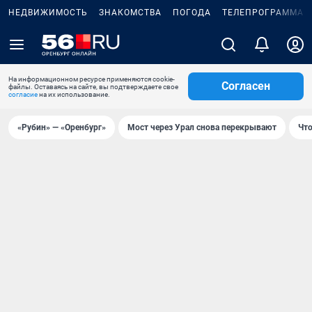
НЕДВИЖИМОСТЬ
ЗНАКОМСТВА
ПОГОДА
ТЕЛЕПРОГРАММА
На информационном ресурсе применяются cookie-
Согласен
файлы. Оставаясь на сайте, вы подтверждаете свое
согласие
на их использование.
«Рубин» — «Оренбург»
Мост через Урал снова перекрывают
Что