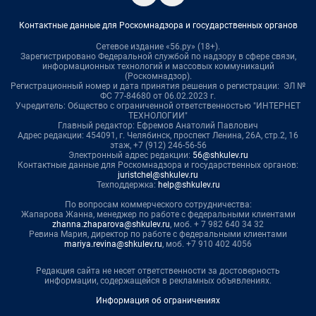
Контактные данные для Роскомнадзора и государственных органов
Сетевое издание «56.ру» (18+).
Зарегистрировано Федеральной службой по надзору в сфере связи,
информационных технологий и массовых коммуникаций
(Роскомнадзор).
Регистрационный номер и дата принятия решения о регистрации: ЭЛ №
ФС 77-84680 от 06.02.2023 г.
Учредитель: Общество с ограниченной ответственностью "ИНТЕРНЕТ
ТЕХНОЛОГИИ"
Главный редактор: Ефремов Анатолий Павлович
Адрес редакции: 454091, г. Челябинск, проспект Ленина, 26А, стр.2, 16
этаж, +7 (912) 246-56-56
Электронный адрес редакции:
56@shkulev.ru
Контактные данные для Роскомнадзора и государственных органов:
juristchel@shkulev.ru
Техподдержка:
help@shkulev.ru
По вопросам коммерческого сотрудничества:
Жапарова Жанна, менеджер по работе с федеральными клиентами
zhanna.zhaparova@shkulev.ru
, моб. + 7 982 640 34 32
Ревина Мария, директор по работе с федеральными клиентами
mariya.revina@shkulev.ru
, моб. +7 910 402 4056
Редакция сайта не несет ответственности за достоверность
информации, содержащейся в рекламных объявлениях.
Информация об ограничениях