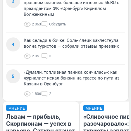
3
прошлом сезоне»: большое интервью 56.RU с
президентом ФК «Оренбург» Кириллом
Волженкиным
2 063
Обсудить
Как сельди в бочке: Соль-Илецк захлестнула
4
волна туристов — собрали отзывы приезжих
2 051
3
«Думали, топливная паника кончилась»: как
5
журналист искал бензин на трассе по пути из
Казани в Оренбург
1 806
2
МНЕНИЕ
МНЕНИЕ
Львам — прибыль,
«Сливочное пив
Скорпионам — успех в
разочаровало»:
карьере. Сатурн станет
туристы заплат