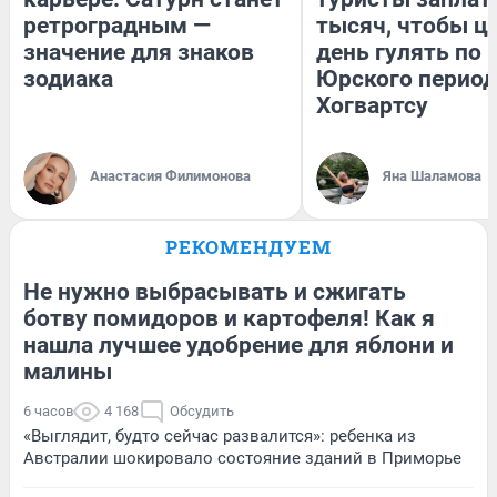
ретроградным —
тысяч, чтобы ц
значение для знаков
день гулять по 
зодиака
Юрского период
Хогвартсу
Анастасия Филимонова
Яна Шаламова
РЕКОМЕНДУЕМ
Не нужно выбрасывать и сжигать
ботву помидоров и картофеля! Как я
нашла лучшее удобрение для яблони и
малины
6 часов
4 168
Обсудить
«Выглядит, будто сейчас развалится»: ребенка из
Австралии шокировало состояние зданий в Приморье