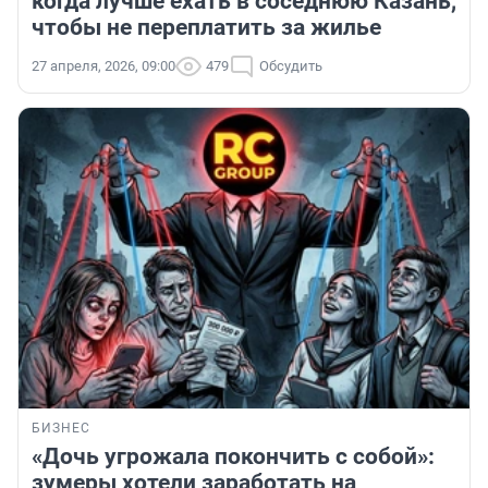
когда лучше ехать в соседнюю Казань,
чтобы не переплатить за жилье
27 апреля, 2026, 09:00
479
Обсудить
БИЗНЕС
«Дочь угрожала покончить с собой»:
зумеры хотели заработать на