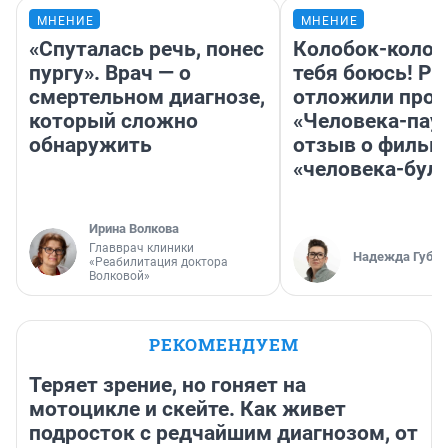
МНЕНИЕ
МНЕНИЕ
«Спуталась речь, понес
Колобок-колобо
пургу». Врач — о
тебя боюсь! Ра
смертельном диагнозе,
отложили прок
который сложно
«Человека-пау
обнаружить
отзыв о фильм
«человека-бул
Ирина Волкова
Главврач клиники
Надежда Губар
«Реабилитация доктора
Волковой»
РЕКОМЕНДУЕМ
Теряет зрение, но гоняет на
мотоцикле и скейте. Как живет
подросток с редчайшим диагнозом, от