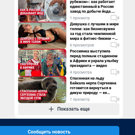
рубежом»: как работает
единственный в России
завод по добыче йода.
Видео
1 просмотр
0
Девушка с лучшим в мире
телом: как бизнесвумен
за год стала чемпионкой
мира в фитнес-бикини —
видео
6 просмотров
0
Россиянка выступила
перед полным стадионом
в Африке и украла улыбку
президента — видео
4 просмотра
0
Спасенная на льду
Байкала нерпа Сергеевна
готовится вернуться в
дикую природу — ее
видеоистория
1 просмотр
0
Показать еще
Сообщить новость