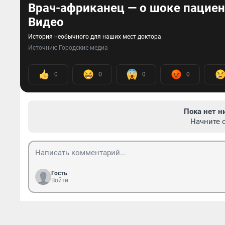
Врач-африканец — о шоке пациен
Видео
История необычного для наших мест доктора
Источник: 
Городские медиа
0
0
0
0
Пока нет н
Начните 
Гость
Войти