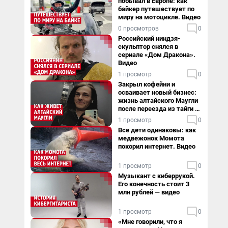
побывал в Европе: как
байкер путешествует по
миру на мотоцикле. Видео
0 просмотров
0
Российский ниндзя-
скульптор снялся в
сериале «Дом Дракона».
Видео
1 просмотр
0
Закрыл кофейни и
осваивает новый бизнес:
жизнь алтайского Маугли
после переезда из тайги в
столицу
1 просмотр
0
Все дети одинаковы: как
медвежонок Момота
покорил интернет. Видео
1 просмотр
0
Музыкант с киберрукой.
Его конечность стоит 3
млн рублей — видео
1 просмотр
0
«Мне говорили, что я