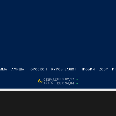
АММА
АФИША
ГОРОСКОП
КУРСЫ ВАЛЮТ
ПРОБКИ
ZODY
И
USD 82,17
СЕЙЧАС
+24°C
EUR 94,84