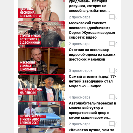
уродливая». История
девушки, которая не
способна улыбаться.
Видео
2 просмотра
0
Московский таксист
оказался «двойником»
Сергея Жукова и взорвал
соцсети: видео
2 просмотра
0
Охотник на школьниц:
видео об одном из самых
жестоких маньяков
5 просмотров
0
Самый стильный дед! 77-
летний заводчанин стал
моделью — видео
4 просмотра
0
Автолюбитель переехал в
маленький хутор и
превратил свой двор в
музей машин времен
СССР. Видео
2 просмотра
0
«Качество лучше, чем за