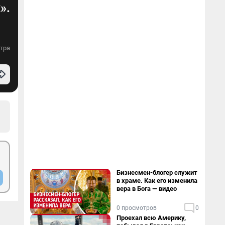
».
тра
Бизнесмен-блогер служит
в храме. Как его изменила
вера в Бога — видео
0 просмотров
0
Проехал всю Америку,