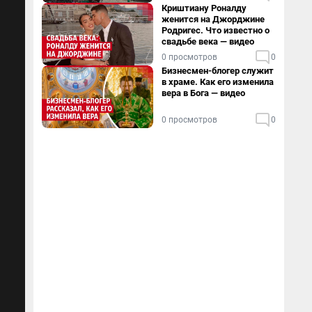
Криштиану Роналду
женится на Джорджине
Родригес. Что известно о
свадьбе века — видео
0 просмотров
0
Бизнесмен-блогер служит
в храме. Как его изменила
вера в Бога — видео
0 просмотров
0