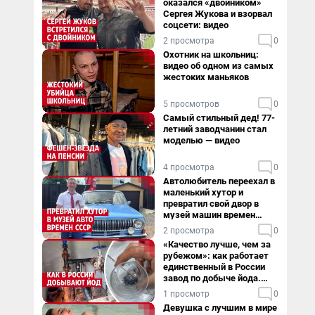
оказался «двойником»
Сергея Жукова и взорвал
соцсети: видео
2 просмотра
0
Охотник на школьниц:
видео об одном из самых
жестоких маньяков
5 просмотров
0
Самый стильный дед! 77-
летний заводчанин стал
моделью — видео
4 просмотра
0
Автолюбитель переехал в
маленький хутор и
превратил свой двор в
музей машин времен
СССР. Видео
2 просмотра
0
«Качество лучше, чем за
рубежом»: как работает
единственный в России
завод по добыче йода.
Видео
1 просмотр
0
Девушка с лучшим в мире