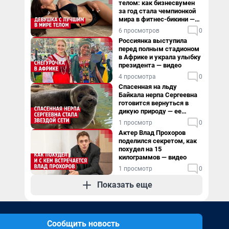
телом: как бизнесвумен
за год стала чемпионкой
мира в фитнес-бикини —
видео
6 просмотров
0
Россиянка выступила
перед полным стадионом
в Африке и украла улыбку
президента — видео
4 просмотра
0
Спасенная на льду
Байкала нерпа Сергеевна
готовится вернуться в
дикую природу — ее
видеоистория
1 просмотр
0
Актер Влад Прохоров
поделился секретом, как
похудел на 15
килограммов — видео
1 просмотр
0
Показать еще
Сообщить новость