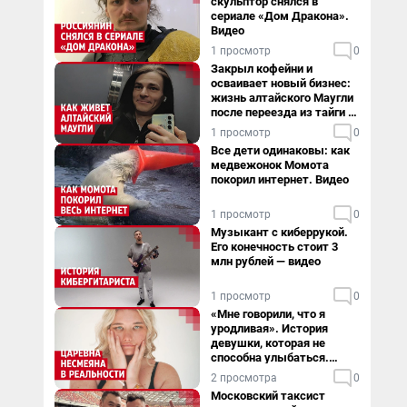
скульптор снялся в
сериале «Дом Дракона».
Видео
1 просмотр
0
Закрыл кофейни и
осваивает новый бизнес:
жизнь алтайского Маугли
после переезда из тайги в
столицу
1 просмотр
0
Все дети одинаковы: как
медвежонок Момота
покорил интернет. Видео
1 просмотр
0
Музыкант с киберрукой.
Его конечность стоит 3
млн рублей — видео
1 просмотр
0
«Мне говорили, что я
уродливая». История
девушки, которая не
способна улыбаться.
Видео
2 просмотра
0
Московский таксист