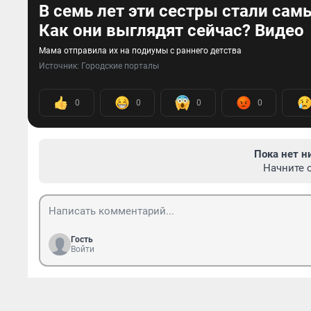
В семь лет эти сестры стали са
Как они выглядят сейчас? Видео
Мама отправила их на подиумы с раннего детства
Источник: 
Городские порталы
0
0
0
0
Пока нет н
Начните 
Гость
Войти