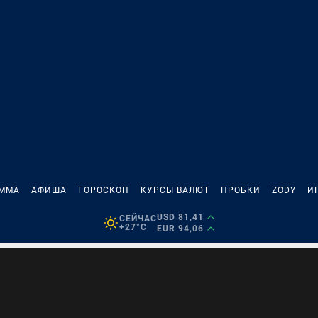
АММА
АФИША
ГОРОСКОП
КУРСЫ ВАЛЮТ
ПРОБКИ
ZODY
И
USD 81,41
СЕЙЧАС
+27°C
EUR 94,06