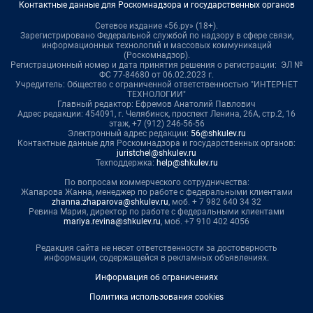
Контактные данные для Роскомнадзора и государственных органов
Сетевое издание «56.ру» (18+).
Зарегистрировано Федеральной службой по надзору в сфере связи,
информационных технологий и массовых коммуникаций
(Роскомнадзор).
Регистрационный номер и дата принятия решения о регистрации: ЭЛ №
ФС 77-84680 от 06.02.2023 г.
Учредитель: Общество с ограниченной ответственностью "ИНТЕРНЕТ
ТЕХНОЛОГИИ"
Главный редактор: Ефремов Анатолий Павлович
Адрес редакции: 454091, г. Челябинск, проспект Ленина, 26А, стр.2, 16
этаж, +7 (912) 246-56-56
Электронный адрес редакции:
56@shkulev.ru
Контактные данные для Роскомнадзора и государственных органов:
juristchel@shkulev.ru
Техподдержка:
help@shkulev.ru
По вопросам коммерческого сотрудничества:
Жапарова Жанна, менеджер по работе с федеральными клиентами
zhanna.zhaparova@shkulev.ru
, моб. + 7 982 640 34 32
Ревина Мария, директор по работе с федеральными клиентами
mariya.revina@shkulev.ru
, моб. +7 910 402 4056
Редакция сайта не несет ответственности за достоверность
информации, содержащейся в рекламных объявлениях.
Информация об ограничениях
Политика использования cookies