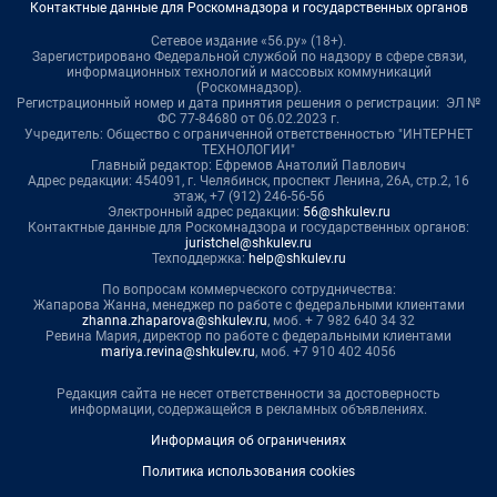
Контактные данные для Роскомнадзора и государственных органов
Сетевое издание «56.ру» (18+).
Зарегистрировано Федеральной службой по надзору в сфере связи,
информационных технологий и массовых коммуникаций
(Роскомнадзор).
Регистрационный номер и дата принятия решения о регистрации: ЭЛ №
ФС 77-84680 от 06.02.2023 г.
Учредитель: Общество с ограниченной ответственностью "ИНТЕРНЕТ
ТЕХНОЛОГИИ"
Главный редактор: Ефремов Анатолий Павлович
Адрес редакции: 454091, г. Челябинск, проспект Ленина, 26А, стр.2, 16
этаж, +7 (912) 246-56-56
Электронный адрес редакции:
56@shkulev.ru
Контактные данные для Роскомнадзора и государственных органов:
juristchel@shkulev.ru
Техподдержка:
help@shkulev.ru
По вопросам коммерческого сотрудничества:
Жапарова Жанна, менеджер по работе с федеральными клиентами
zhanna.zhaparova@shkulev.ru
, моб. + 7 982 640 34 32
Ревина Мария, директор по работе с федеральными клиентами
mariya.revina@shkulev.ru
, моб. +7 910 402 4056
Редакция сайта не несет ответственности за достоверность
информации, содержащейся в рекламных объявлениях.
Информация об ограничениях
Политика использования cookies