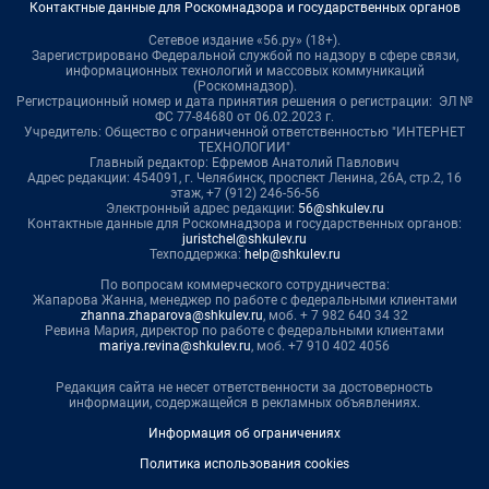
Контактные данные для Роскомнадзора и государственных органов
Сетевое издание «56.ру» (18+).
Зарегистрировано Федеральной службой по надзору в сфере связи,
информационных технологий и массовых коммуникаций
(Роскомнадзор).
Регистрационный номер и дата принятия решения о регистрации: ЭЛ №
ФС 77-84680 от 06.02.2023 г.
Учредитель: Общество с ограниченной ответственностью "ИНТЕРНЕТ
ТЕХНОЛОГИИ"
Главный редактор: Ефремов Анатолий Павлович
Адрес редакции: 454091, г. Челябинск, проспект Ленина, 26А, стр.2, 16
этаж, +7 (912) 246-56-56
Электронный адрес редакции:
56@shkulev.ru
Контактные данные для Роскомнадзора и государственных органов:
juristchel@shkulev.ru
Техподдержка:
help@shkulev.ru
По вопросам коммерческого сотрудничества:
Жапарова Жанна, менеджер по работе с федеральными клиентами
zhanna.zhaparova@shkulev.ru
, моб. + 7 982 640 34 32
Ревина Мария, директор по работе с федеральными клиентами
mariya.revina@shkulev.ru
, моб. +7 910 402 4056
Редакция сайта не несет ответственности за достоверность
информации, содержащейся в рекламных объявлениях.
Информация об ограничениях
Политика использования cookies