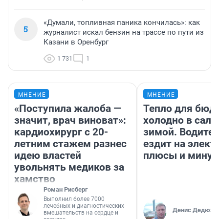
«Думали, топливная паника кончилась»: как
5
журналист искал бензин на трассе по пути из
Казани в Оренбург
1 731
1
МНЕНИЕ
МНЕНИЕ
«Поступила жалоба —
Тепло для бюд
значит, врач виноват»:
холодно в сало
кардиохирург с 20-
зимой. Водител
летним стажем разнес
ездит на элект
идею властей
плюсы и мину
увольнять медиков за
хамство
Роман Рисберг
Выполнил более 7000
лечебных и диагностических
Денис Дедюхи
вмешательств на сердце и