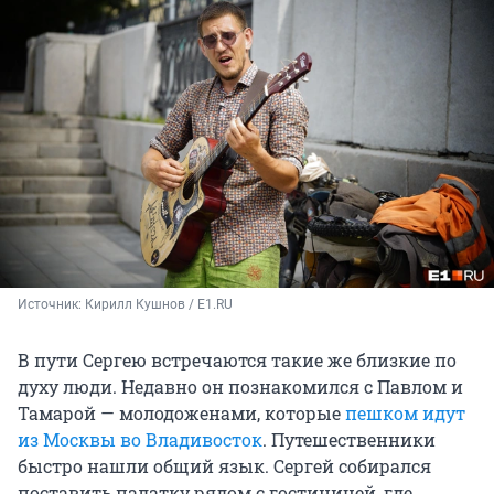
Источник: 
Кирилл Кушнов / E1.RU
В пути Сергею встречаются такие же близкие по
духу люди. Недавно он познакомился с Павлом и
Тамарой — молодоженами, которые
пешком идут
из Москвы во Владивосток
. Путешественники
быстро нашли общий язык. Сергей собирался
поставить палатку рядом с гостиницей, где