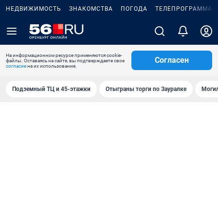
НЕДВИЖИМОСТЬ
ЗНАКОМСТВА
ПОГОДА
ТЕЛЕПРОГРАММА
На информационном ресурсе применяются cookie-
Согласен
файлы. Оставаясь на сайте, вы подтверждаете свое
согласие
на их использование.
Подземный ТЦ и 45-этажки
Отыграны торги по Зауралке
Могил