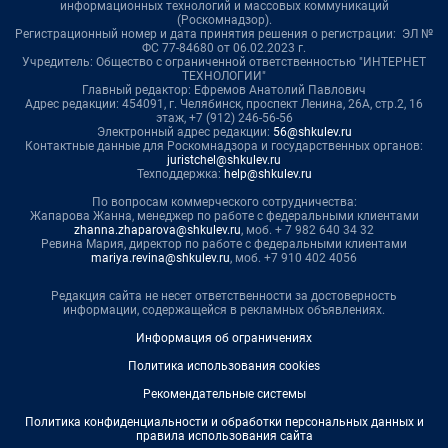
информационных технологий и массовых коммуникаций
(Роскомнадзор).
Регистрационный номер и дата принятия решения о регистрации: ЭЛ №
ФС 77-84680 от 06.02.2023 г.
Учредитель: Общество с ограниченной ответственностью "ИНТЕРНЕТ
ТЕХНОЛОГИИ"
Главный редактор: Ефремов Анатолий Павлович
Адрес редакции: 454091, г. Челябинск, проспект Ленина, 26А, стр.2, 16
этаж, +7 (912) 246-56-56
Электронный адрес редакции:
56@shkulev.ru
Контактные данные для Роскомнадзора и государственных органов:
juristchel@shkulev.ru
Техподдержка:
help@shkulev.ru
По вопросам коммерческого сотрудничества:
Жапарова Жанна, менеджер по работе с федеральными клиентами
zhanna.zhaparova@shkulev.ru
, моб. + 7 982 640 34 32
Ревина Мария, директор по работе с федеральными клиентами
mariya.revina@shkulev.ru
, моб. +7 910 402 4056
Редакция сайта не несет ответственности за достоверность
информации, содержащейся в рекламных объявлениях.
Информация об ограничениях
Политика использования cookies
Рекомендательные системы
Политика конфиденциальности и обработки персональных данных и
правила использования сайта