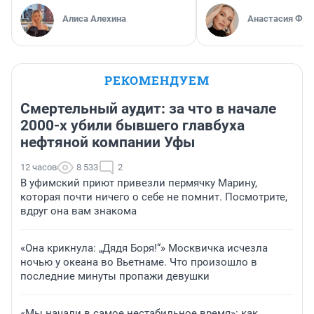
Алиса Алехина
Анастасия Фил
РЕКОМЕНДУЕМ
Смертельный аудит: за что в начале
2000-х убили бывшего главбуха
нефтяной компании Уфы
12 часов
8 533
2
В уфимский приют привезли пермячку Марину,
которая почти ничего о себе не помнит. Посмотрите,
вдруг она вам знакома
«Она крикнула: „Дядя Боря!“» Москвичка исчезла
ночью у океана во Вьетнаме. Что произошло в
последние минуты пропажи девушки
«Мы начали в самое нестабильное время»: как