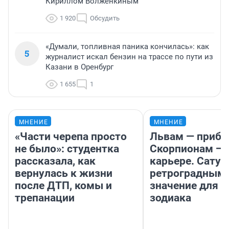
Кириллом Волженкиным
1 920
Обсудить
«Думали, топливная паника кончилась»: как
5
журналист искал бензин на трассе по пути из
Казани в Оренбург
1 655
1
МНЕНИЕ
МНЕНИЕ
«Части черепа просто
Львам — прибы
не было»: студентка
Скорпионам — 
рассказала, как
карьере. Сатур
вернулась к жизни
ретроградным
после ДТП, комы и
значение для з
трепанации
зодиака