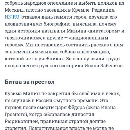
собрать народное ополчение и выбить поляков из
Москвы, плотно засевших в Кремле. Редакция
NN.RU
, отдавая дань памяти героя, изучила его
неоднозначную биографию, выяснила, почему
одни историки называли Минина «диктатором» и
«взяточником», а другие — «национальным
героем». Мы постарались составить рассказ о нём
современным языком, собрав информацию,
которой нет в учебниках. За основу взяли труды
выдающегося русского историка Ивана Забелина.
Битва за престол
Кузьма Минин не закрепил бы своё имя в веках,
не случись в России Смутного времени. Это
период после смерти царя Фёдора (сына Ивана
Грозного), когда оборвалась династия
Рюриковичей, правившая страной долгие
столетия. Пошатнувшаяся власть не могла не