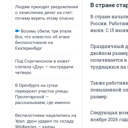
В стране ст
Людям приходят уведомления
о зачислении денег на счет:
В стране начал
почему верить этому опасно
России. Работни
июня. С 15 июн
Восемь сбили, три упали.
Все, что известно об атаке
беспилотников на
Праздничный де
Екатеринбург
двойном размере
оплачивается в 
Под Сорочинском в кювет
трудящихся на 
слетела «Дэу» — пострадали
четверо
Также работник
В Оренбурге на сутки
повышенной опл
перекроют участок улицы
размер.
Пролетарской —
рассказываем, где именно
Следующая возм
Беспилотники нацелились на
ноябре 2026 год
Урал: дрон ударил по складу
Wildberries — кадры