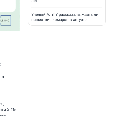
лет
Ученый АлтГУ рассказала, ждать ли
нашествия комаров в августе
х
на
е,
ений. На
гов