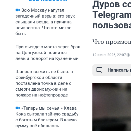
Дуров с
Всю Москву напугал
Telegram
загадочный взрыв: его звук
слышали везде, а причина
пользов
неизвестна. Что это могло
быть
Что произош
При съезде с моста через Урал
на Донгузской появится
12 июня 2026, 22:07
левый поворот на Кузнечный
Написать
Шансов выжить не было: в
Оренбургской области
поставлена точка в деле о
смерти двоих мужчин на
пожаре на нефтепроводе
«Теперь мы семья!» Клава
Кока сыграла тайную свадьбу
с богатым блогером. В какую
сумму всё обошлось