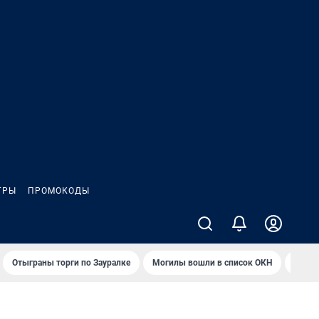
ГРЫ
ПРОМОКОДЫ
Отыграны торги по Зауралке
Могилы вошли в список ОКН
Обста