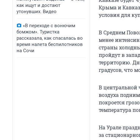
как ищут и достают
Крыма и Кавказ
утонувших. Видео
условия для ку
«В переходе с вонючим
бомжом». Туристка
В Среднем Пово
рассказала, как спасалась во
менее интенсивн
время налета беспилотников
страны холодны
на Сочи
пройдут в запа
территорию. Дн
градусов, что 
В центральной 
воздуха подниме
покроется гроз
температура по
На Урале празд
за стационарно