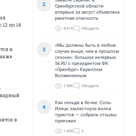
Завыли сирены: в
2
Оренбургской области
впервые за август объявлена
ня
ракетная опасность
12 по 14
4 615
Обсудить
«Мы должны быть в любом
3
тся в
случае выше, чем в прошлом
также
сезоне»: большое интервью
56.RU с президентом ФК
«Оренбург» Кириллом
Волженкиным
1 996
Обсудить
о
динарный
Как сельди в бочке: Соль-
4
Илецк захлестнула волна
туристов — собрали отзывы
ится в
приезжих
1 834
2