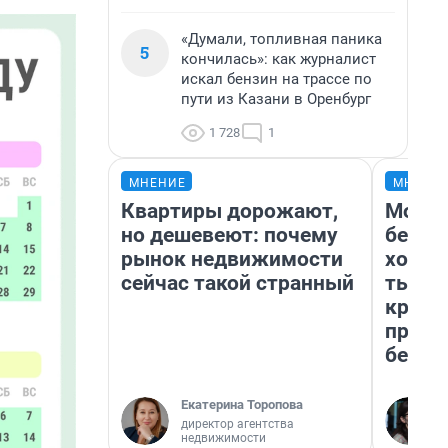
«Думали, топливная паника
5
кончилась»: как журналист
искал бензин на трассе по
пути из Казани в Оренбург
1 728
1
МНЕНИЕ
МНЕНИ
Квартиры дорожают,
Мой б
но дешевеют: почему
береж
рынок недвижимости
хотел
сейчас такой странный
тысяч
креди
приех
безоп
Екатерина Торопова
директор агентства
недвижимости