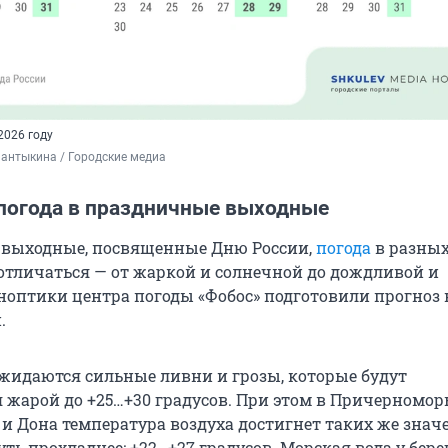
2026 году
антыкина / Городские медиа
 погода в праздничные выходные
 выходные, посвященные Дню России,
погода
в разны
 отличаться — от жаркой и солнечной до дождливой и
ноптики центра погоды «Фобос» подготовили прогноз 
.
ожидаются сильные ливни и грозы, которые будут
я жарой до
+25…+30
градусов. При этом в Причерноморь
 и Дона температура воздуха достигнет таких же знач
уть прохладнее:
+22…+27
градусов. Морская вода у бере