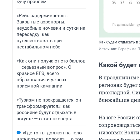
кучу проблем
«Рейс задерживается».
Закрытые аэропорты,
неудобные ночевки и сутки на
пересадку: как
путешествовать при
Как будем отдыхать в 
нестабильном небе
Источник: 
Серафима П
«Как они получают сто баллов
Какой будет
— серьезный вопрос». О
кризисе ЕГЭ, всего
В праздничные
образования и ужасах
регионах будет
приемной кампании
прохладной. Си
ближайшие дни
«Туризм не прекращается, он
трансформируется»: как
россияне будут отдыхать в
На юге России 
августе — ответ эксперта
сопровождатьс
низовьях Волги
«Где-то ты должен на тело
наткнуться»: водолаз — о том,
Кавказе будет ч