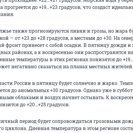
а прогреется до
+19…+23
градусов, что создаст идеаль
пания.
лжье также прогнозируются ливни и грозы, но жара б
ой — от +23 до +28 градусов, а местами до +30. На севе
й фронт принесет с собой осадки. В пятницу дожди и
дных районах, а к воскресенью они распространятся н
евные температуры в этих регионах понизятся до
+19
может негативно сказаться на планах местных жителей
части России в пятницу будет солнечно и жарко. Темп
тся до аномальных +30 градусов. Однако уже в суббот
овыми облаками и воздух начнет остывать. К воскрес
низится до
+20…+25
градусов.
ничный период будет сопровождаться грозовыми дож
го циклона. Дневная температура в этом регионе сост