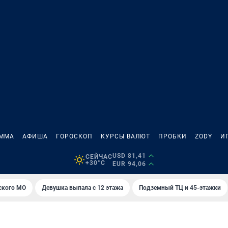
АММА
АФИША
ГОРОСКОП
КУРСЫ ВАЛЮТ
ПРОБКИ
ZODY
И
USD 81,41
СЕЙЧАС
+30°C
EUR 94,06
ского МО
Девушка выпала с 12 этажа
Подземный ТЦ и 45-этажки