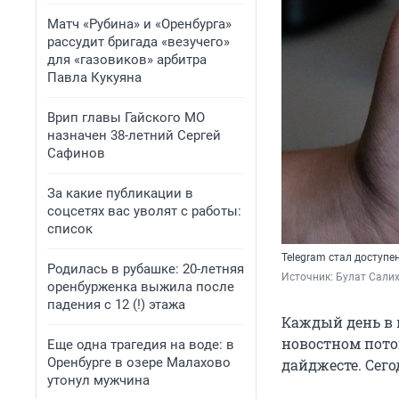
Матч «Рубина» и «Оренбурга»
рассудит бригада «везучего»
для «газовиков» арбитра
Павла Кукуяна
Врип главы Гайского МО
назначен 38-летний Сергей
Сафинов
За какие публикации в
соцсетях вас уволят с работы:
список
Telegram стал доступе
Родилась в рубашке: 20-летняя
Источник: 
Булат Салих
оренбурженка выжила после
падения с 12 (!) этажа
Каждый день в 
новостном пото
Еще одна трагедия на воде: в
Оренбурге в озере Малахово
дайджесте. Сег
утонул мужчина