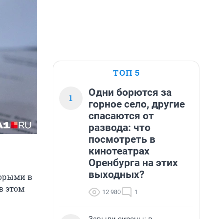
ТОП 5
Одни борются за
1
горное село, другие
спасаются от
развода: что
посмотреть в
кинотеатрах
Оренбурга на этих
выходных?
торыми в
в этом
12 980
1