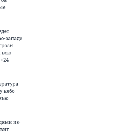
ные
удет
ро-западе
 грозы
а всю
…+24
.
ература
у небо
енью
дями из-
авит