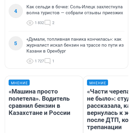
Как сельди в бочке: Соль-Илецк захлестнула
4
волна туристов — собрали отзывы приезжих
1 832
2
«Думали, топливная паника кончилась»: как
5
журналист искал бензин на трассе по пути из
Казани в Оренбург
1 727
1
МНЕНИЕ
МНЕНИЕ
«Машина просто
«Части черепа 
полетела». Водитель
не было»: студ
сравнил бензин в
рассказала, ка
Казахстане и России
вернулась к ж
после ДТП, ко
трепанации