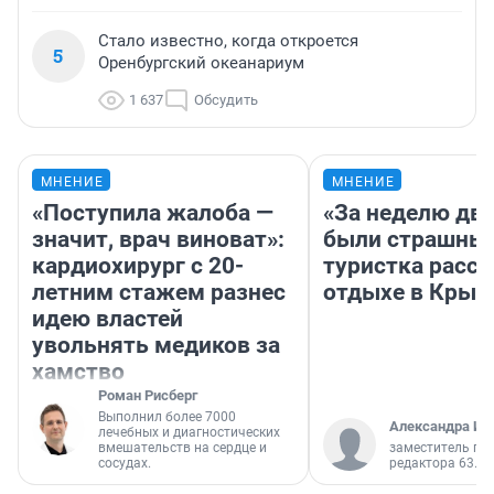
Стало известно, когда откроется
5
Оренбургский океанариум
1 637
Обсудить
МНЕНИЕ
МНЕНИЕ
«Поступила жалоба —
«За неделю две
значит, врач виноват»:
были страшные
кардиохирург с 20-
туристка расск
летним стажем разнес
отдыхе в Крым
идею властей
увольнять медиков за
хамство
Роман Рисберг
Выполнил более 7000
Александра Ис
лечебных и диагностических
вмешательств на сердце и
заместитель гл
сосудах.
редактора 63.RU