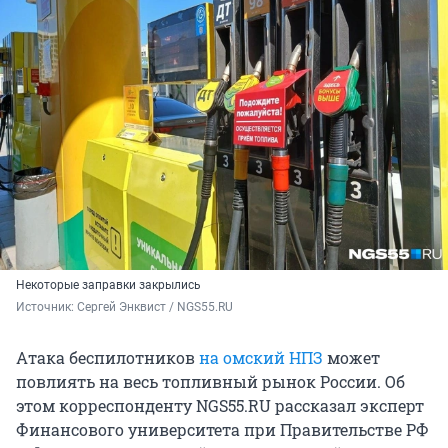
Некоторые заправки закрылись
Источник: 
Сергей Энквист / NGS55.RU
Атака беспилотников
на омский НПЗ
может
повлиять на весь топливный рынок России. Об
этом корреспонденту NGS55.RU рассказал эксперт
Финансового университета при Правительстве РФ