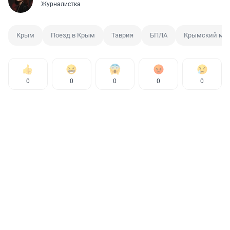
Журналистка
Крым
Поезд в Крым
Таврия
БПЛА
Крымский мо
0
0
0
0
0