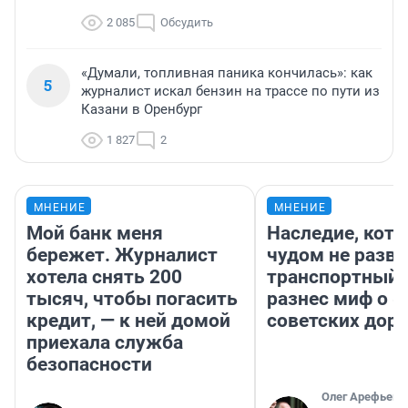
2 085
Обсудить
«Думали, топливная паника кончилась»: как
5
журналист искал бензин на трассе по пути из
Казани в Оренбург
1 827
2
МНЕНИЕ
МНЕНИЕ
Мой банк меня
Наследие, кото
бережет. Журналист
чудом не разва
хотела снять 200
транспортный 
тысяч, чтобы погасить
разнес миф о 
кредит, — к ней домой
советских доро
приехала служба
безопасности
Олег Арефьев