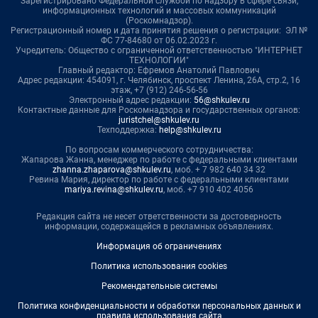
Зарегистрировано Федеральной службой по надзору в сфере связи,
информационных технологий и массовых коммуникаций
(Роскомнадзор).
Регистрационный номер и дата принятия решения о регистрации: ЭЛ №
ФС 77-84680 от 06.02.2023 г.
Учредитель: Общество с ограниченной ответственностью "ИНТЕРНЕТ
ТЕХНОЛОГИИ"
Главный редактор: Ефремов Анатолий Павлович
Адрес редакции: 454091, г. Челябинск, проспект Ленина, 26А, стр.2, 16
этаж, +7 (912) 246-56-56
Электронный адрес редакции:
56@shkulev.ru
Контактные данные для Роскомнадзора и государственных органов:
juristchel@shkulev.ru
Техподдержка:
help@shkulev.ru
По вопросам коммерческого сотрудничества:
Жапарова Жанна, менеджер по работе с федеральными клиентами
zhanna.zhaparova@shkulev.ru
, моб. + 7 982 640 34 32
Ревина Мария, директор по работе с федеральными клиентами
mariya.revina@shkulev.ru
, моб. +7 910 402 4056
Редакция сайта не несет ответственности за достоверность
информации, содержащейся в рекламных объявлениях.
Информация об ограничениях
Политика использования cookies
Рекомендательные системы
Политика конфиденциальности и обработки персональных данных и
правила использования сайта