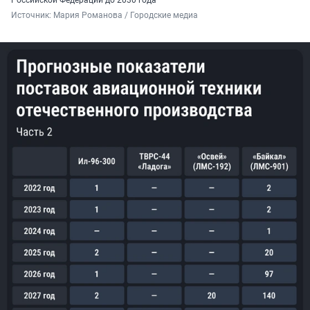
Российской Федерации
до
2030
года
Источник: 
Мария Романова / Городские медиа