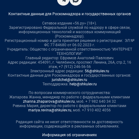
Контактные данные для Роскомнадзора и государственных органов
Сетевое издание «56.ру» (18+).
Зарегистрировано Федеральной службой по надзору в сфере связи,
информационных технологий и массовых коммуникаций
(Роскомнадзор).
Регистрационный номер и дата принятия решения о регистрации: ЭЛ №
ФС 77-84680 от 06.02.2023 г.
Учредитель: Общество с ограниченной ответственностью "ИНТЕРНЕТ
ТЕХНОЛОГИИ"
Главный редактор: Ефремов Анатолий Павлович
Адрес редакции: 454091, г. Челябинск, проспект Ленина, 26А, стр.2, 16
этаж, +7 (912) 246-56-56
Электронный адрес редакции:
56@shkulev.ru
Контактные данные для Роскомнадзора и государственных органов:
juristchel@shkulev.ru
Техподдержка:
help@shkulev.ru
По вопросам коммерческого сотрудничества:
Жапарова Жанна, менеджер по работе с федеральными клиентами
zhanna.zhaparova@shkulev.ru
, моб. + 7 982 640 34 32
Ревина Мария, директор по работе с федеральными клиентами
mariya.revina@shkulev.ru
, моб. +7 910 402 4056
Редакция сайта не несет ответственности за достоверность
информации, содержащейся в рекламных объявлениях.
Информация об ограничениях