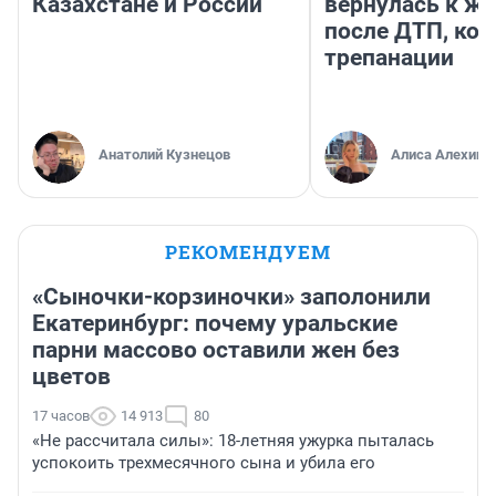
Казахстане и России
вернулась к ж
после ДТП, ко
трепанации
Анатолий Кузнецов
Алиса Алехина
РЕКОМЕНДУЕМ
«Сыночки-корзиночки» заполонили
Екатеринбург: почему уральские
парни массово оставили жен без
цветов
17 часов
14 913
80
«Не рассчитала силы»: 18-летняя ужурка пыталась
успокоить трехмесячного сына и убила его