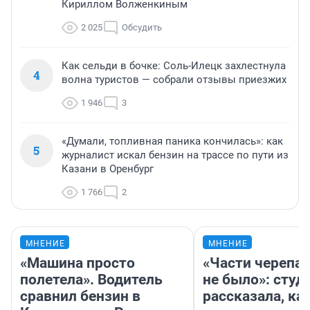
Кириллом Волженкиным
2 025
Обсудить
Как сельди в бочке: Соль-Илецк захлестнула
4
волна туристов — собрали отзывы приезжих
1 946
3
«Думали, топливная паника кончилась»: как
5
журналист искал бензин на трассе по пути из
Казани в Оренбург
1 766
2
МНЕНИЕ
МНЕНИЕ
«Машина просто
«Части черепа 
полетела». Водитель
не было»: студ
сравнил бензин в
рассказала, ка