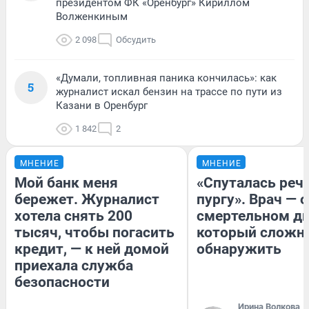
президентом ФК «Оренбург» Кириллом
Волженкиным
2 098
Обсудить
«Думали, топливная паника кончилась»: как
5
журналист искал бензин на трассе по пути из
Казани в Оренбург
1 842
2
МНЕНИЕ
МНЕНИЕ
Мой банк меня
«Спуталась речь
бережет. Журналист
пургу». Врач — о
хотела снять 200
смертельном ди
тысяч, чтобы погасить
который сложн
кредит, — к ней домой
обнаружить
приехала служба
безопасности
Ирина Волкова