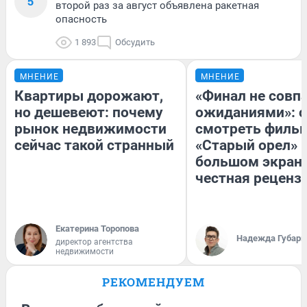
5
второй раз за август объявлена ракетная
опасность
1 893
Обсудить
МНЕНИЕ
МНЕНИЕ
Квартиры дорожают,
«Финал не совпа
но дешевеют: почему
ожиданиями»: с
рынок недвижимости
смотреть филь
сейчас такой странный
«Старый орел» 
большом экран
честная реценз
Екатерина Торопова
Надежда Губарь
директор агентства
недвижимости
РЕКОМЕНДУЕМ