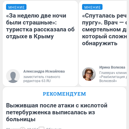
МНЕНИЕ
МНЕНИЕ
«За неделю две ночи
«Спуталась речь
были страшные»:
пургу». Врач — о
туристка рассказала об
смертельном ди
отдыхе в Крыму
который сложн
обнаружить
Ирина Волкова
Александра Исмайлова
Главврач клиник
заместитель главного
«Реабилитация д
редактора 63.RU
Волковой»
РЕКОМЕНДУЕМ
Выжившая после атаки с кислотой
петербурженка выписалась из
больницы