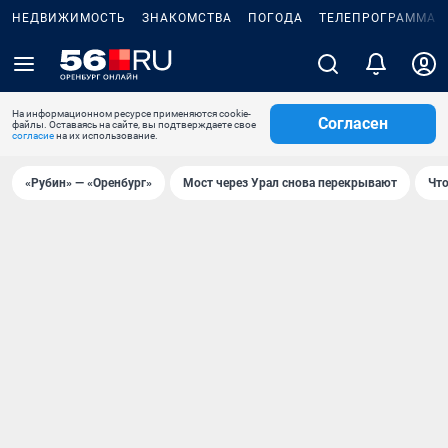
НЕДВИЖИМОСТЬ
ЗНАКОМСТВА
ПОГОДА
ТЕЛЕПРОГРАММА
На информационном ресурсе применяются cookie-
Согласен
файлы. Оставаясь на сайте, вы подтверждаете свое
согласие
на их использование.
«Рубин» — «Оренбург»
Мост через Урал снова перекрывают
Что