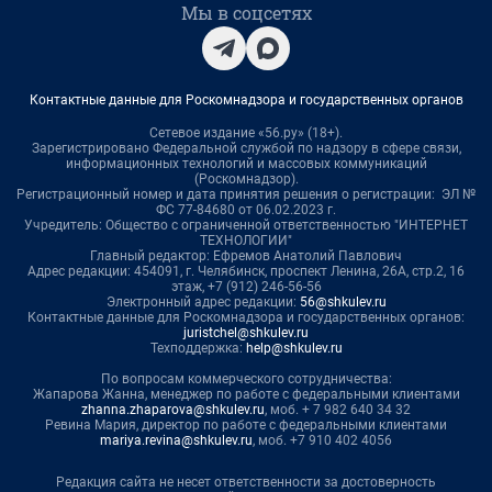
Мы в соцсетях
Контактные данные для Роскомнадзора и государственных органов
Сетевое издание «56.ру» (18+).
Зарегистрировано Федеральной службой по надзору в сфере связи,
информационных технологий и массовых коммуникаций
(Роскомнадзор).
Регистрационный номер и дата принятия решения о регистрации: ЭЛ №
ФС 77-84680 от 06.02.2023 г.
Учредитель: Общество с ограниченной ответственностью "ИНТЕРНЕТ
ТЕХНОЛОГИИ"
Главный редактор: Ефремов Анатолий Павлович
Адрес редакции: 454091, г. Челябинск, проспект Ленина, 26А, стр.2, 16
этаж, +7 (912) 246-56-56
Электронный адрес редакции:
56@shkulev.ru
Контактные данные для Роскомнадзора и государственных органов:
juristchel@shkulev.ru
Техподдержка:
help@shkulev.ru
По вопросам коммерческого сотрудничества:
Жапарова Жанна, менеджер по работе с федеральными клиентами
zhanna.zhaparova@shkulev.ru
, моб. + 7 982 640 34 32
Ревина Мария, директор по работе с федеральными клиентами
mariya.revina@shkulev.ru
, моб. +7 910 402 4056
Редакция сайта не несет ответственности за достоверность