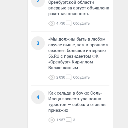
2
Оренбургской области
впервые за август объявлена
ракетная опасность
4 730
Обсудить
«Мы должны быть в любом
3
случае выше, чем в прошлом
сезоне»: большое интервью
56.RU с президентом ФК
«Оренбург» Кириллом
Волженкиным
2 030
Обсудить
Как сельди в бочке: Соль-
4
Илецк захлестнула волна
туристов — собрали отзывы
приезжих
1 957
3