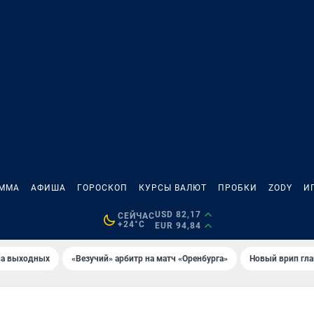
АММА
АФИША
ГОРОСКОП
КУРСЫ ВАЛЮТ
ПРОБКИ
ZODY
И
USD 82,17
СЕЙЧАС
+24°C
EUR 94,84
на выходных
«Везучий» арбитр на матч «Оренбурга»
Новый врип гла