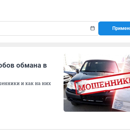
Примен
собов обмана в
шенники и как на них