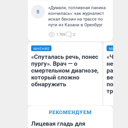
«Думали, топливная паника
5
кончилась»: как журналист
искал бензин на трассе по
пути из Казани в Оренбург
1 769
2
МНЕНИЕ
МНЕНИЕ
«Спуталась речь, понес
«Части
пургу». Врач — о
не был
смертельном диагнозе,
рассказ
который сложно
вернул
обнаружить
после 
трепан
Ирина Волкова
РЕКОМЕНДУЕМ
Главврач клиники
Ал
«Реабилитация доктора
Волковой»
Лицевая гладь для