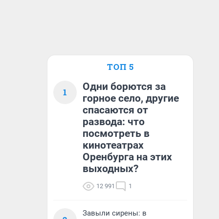
ТОП 5
Одни борются за
1
горное село, другие
спасаются от
развода: что
посмотреть в
кинотеатрах
Оренбурга на этих
выходных?
12 991
1
Завыли сирены: в