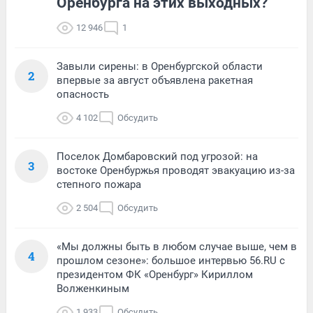
Оренбурга на этих выходных?
12 946
1
Завыли сирены: в Оренбургской области
2
впервые за август объявлена ракетная
опасность
4 102
Обсудить
Поселок Домбаровский под угрозой: на
3
востоке Оренбуржья проводят эвакуацию из-за
степного пожара
2 504
Обсудить
«Мы должны быть в любом случае выше, чем в
4
прошлом сезоне»: большое интервью 56.RU с
президентом ФК «Оренбург» Кириллом
Волженкиным
1 933
Обсудить