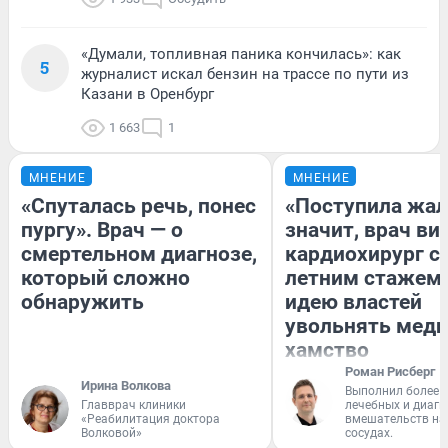
«Думали, топливная паника кончилась»: как
5
журналист искал бензин на трассе по пути из
Казани в Оренбург
1 663
1
МНЕНИЕ
МНЕНИЕ
«Спуталась речь, понес
«Поступила жал
пургу». Врач — о
значит, врач ви
смертельном диагнозе,
кардиохирург с 
который сложно
летним стажем 
обнаружить
идею властей
увольнять меди
хамство
Роман Рисберг
Ирина Волкова
Выполнил более 
Главврач клиники
лечебных и диагн
«Реабилитация доктора
вмешательств на 
Волковой»
сосудах.