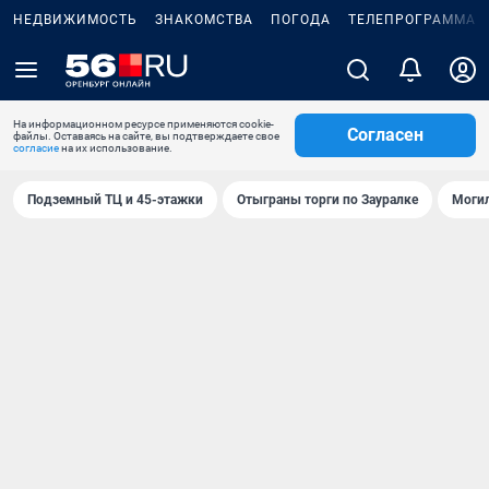
НЕДВИЖИМОСТЬ
ЗНАКОМСТВА
ПОГОДА
ТЕЛЕПРОГРАММА
На информационном ресурсе применяются cookie-
Согласен
файлы. Оставаясь на сайте, вы подтверждаете свое
согласие
на их использование.
Подземный ТЦ и 45-этажки
Отыграны торги по Зауралке
Могил