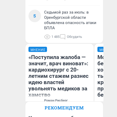
Седьмой раз за июль: в
5
Оренбургской области
объявлена опасность атаки
БПЛА
1 485
Обсудить
МНЕНИЕ
МНЕНИЕ
«Поступила жалоба —
Мой ба
значит, врач виноват»:
береже
кардиохирург с 20-
хотела 
летним стажем разнес
тысяч,
идею властей
кредит,
увольнять медиков за
приеха
хамство
безопа
Роман Рисберг
Выполнил более 7000
РЕКОМЕНДУЕМ
лечебных и диагностических
Кс
вмешательств на сердце и
Ав
сосудах.