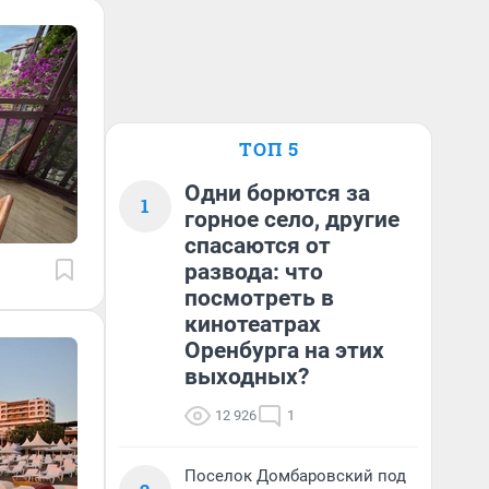
ТОП 5
Одни борются за
1
горное село, другие
спасаются от
развода: что
посмотреть в
кинотеатрах
Оренбурга на этих
выходных?
12 926
1
Поселок Домбаровский под