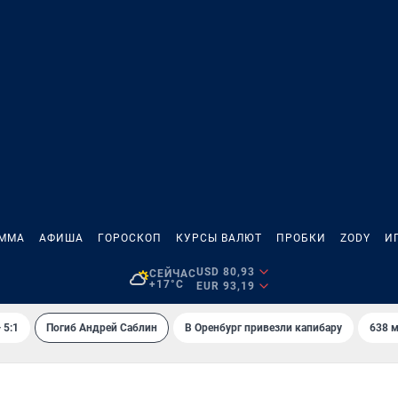
АММА
АФИША
ГОРОСКОП
КУРСЫ ВАЛЮТ
ПРОБКИ
ZODY
И
USD 80,93
СЕЙЧАС
+17°C
EUR 93,19
 5:1
Погиб Андрей Саблин
В Оренбург привезли капибару
638 м