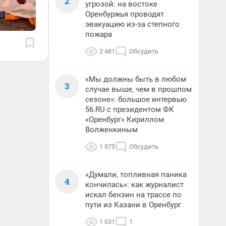
2
угрозой: на востоке
Оренбуржья проводят
эвакуацию из-за степного
пожара
2 481
Обсудить
«Мы должны быть в любом
3
случае выше, чем в прошлом
сезоне»: большое интервью
56.RU с президентом ФК
«Оренбург» Кириллом
Волженкиным
1 875
Обсудить
«Думали, топливная паника
4
кончилась»: как журналист
искал бензин на трассе по
пути из Казани в Оренбург
1 631
1