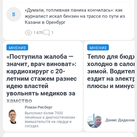
«Думали, топливная паника кончилась»: как
5
журналист искал бензин на трассе по пути из
Казани в Оренбург
1 670
1
МНЕНИЕ
МНЕНИЕ
«Поступила жалоба —
Тепло для бюдж
значит, врач виноват»:
холодно в сало
кардиохирург с 20-
зимой. Водитель
летним стажем разнес
ездит на электр
идею властей
плюсы и минус
увольнять медиков за
хамство
Роман Рисберг
Выполнил более 7000
лечебных и диагностических
Денис Дедюхин
вмешательств на сердце и
сосудах.