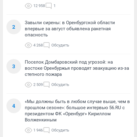
12 958
1
Завыли сирены: в Оренбургской области
2
впервые за август объявлена ракетная
опасность
4 268
Обсудить
Поселок Домбаровский под угрозой: на
3
востоке Оренбуржья проводят эвакуацию из-за
степного пожара
2 509
Обсудить
«Мы должны быть в любом случае выше, чем в
4
прошлом сезоне»: большое интервью 56.RU с
президентом ФК «Оренбург» Кириллом
Волженкиным
1 946
Обсудить