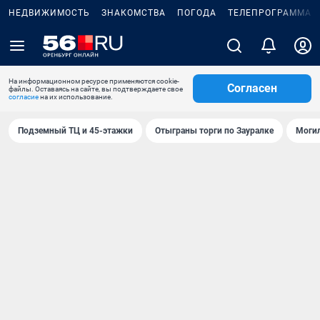
НЕДВИЖИМОСТЬ
ЗНАКОМСТВА
ПОГОДА
ТЕЛЕПРОГРАММА
На информационном ресурсе применяются cookie-
Согласен
файлы. Оставаясь на сайте, вы подтверждаете свое
согласие
на их использование.
Подземный ТЦ и 45-этажки
Отыграны торги по Зауралке
Могил