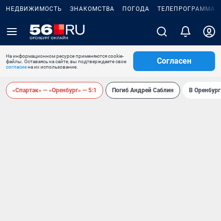
НЕДВИЖИМОСТЬ
ЗНАКОМСТВА
ПОГОДА
ТЕЛЕПРОГРАММА
На информационном ресурсе применяются cookie-
Согласен
файлы. Оставаясь на сайте, вы подтверждаете свое
согласие
на их использование.
«Спартак» — «Оренбург» — 5:1
Погиб Андрей Саблин
В Оренбург