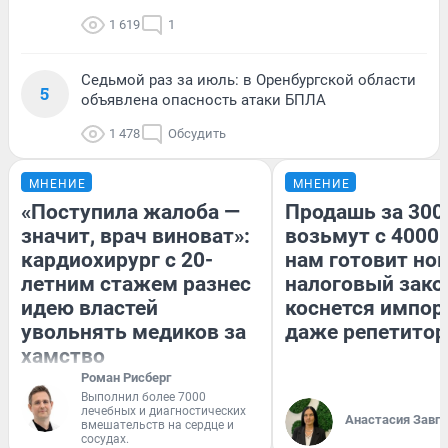
1 619
1
Седьмой раз за июль: в Оренбургской области
5
объявлена опасность атаки БПЛА
1 478
Обсудить
МНЕНИЕ
МНЕНИЕ
«Поступила жалоба —
Продашь за 3000
значит, врач виноват»:
возьмут с 4000.
кардиохирург с 20-
нам готовит но
летним стажем разнес
налоговый зако
идею властей
коснется импор
увольнять медиков за
даже репетитор
хамство
Роман Рисберг
Выполнил более 7000
лечебных и диагностических
Анастасия Завг
вмешательств на сердце и
сосудах.