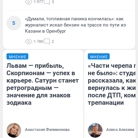
1 977
3
«Думали, топливная паника кончилась»: как
5
журналист искал бензин на трассе по пути из
Казани в Оренбург
1 780
2
МНЕНИЕ
МНЕНИЕ
Львам — прибыль,
«Части черепа 
Скорпионам — успех в
не было»: студе
карьере. Сатурн станет
рассказала, как
ретроградным —
вернулась к жи
значение для знаков
после ДТП, ком
зодиака
трепанации
Анастасия Филимонова
Алиса Алехина