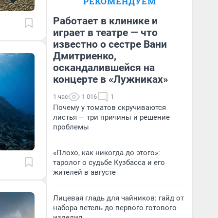
РЕКОМЕНДУЕМ
Работает в клинике и
играет в театре — что
известно о сестре Вани
Дмитриенко,
оскандалившейся на
концерте в «Лужниках»
1 час
1 016
1
Почему у томатов скручиваются
листья — три причины и решение
проблемы
«Плохо, как никогда до этого»:
таролог о судьбе Кузбасса и его
жителей в августе
Лицевая гладь для чайников: гайд от
набора петель до первого готового
изделия