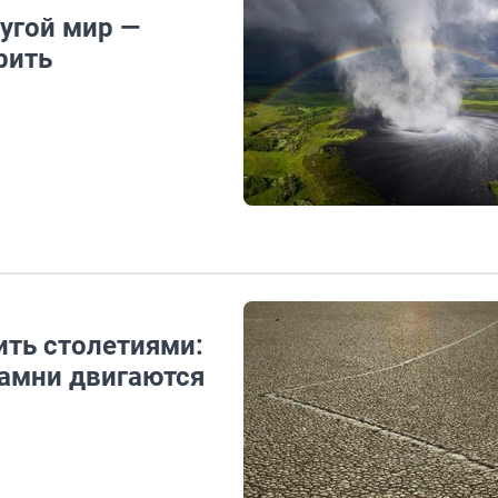
угой мир —
рить
ить столетиями:
амни двигаются