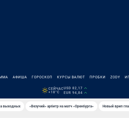
АММА
АФИША
ГОРОСКОП
КУРСЫ ВАЛЮТ
ПРОБКИ
ZODY
И
USD 82,17
СЕЙЧАС
+18°C
EUR 94,84
на выходных
«Везучий» арбитр на матч «Оренбурга»
Новый врип гла