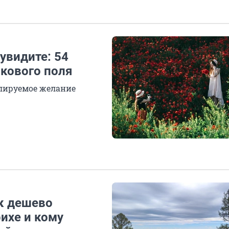
увидите: 54
кового поля
лируемое желание
ак дешево
ихе и кому