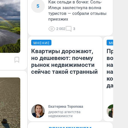
Как сельди в бочке: Соль-
5
Илецк захлестнула волна
туристов — собрали отзывы
приезжих
2 002
3
МНЕНИЕ
МНЕНИЕ
Квартиры дорожают,
Продаш
но дешевеют: почему
возьмут
рынок недвижимости
нам го
сейчас такой странный
налого
коснет
даже р
Екатерина Торопова
Ан
директор агентства
недвижимости