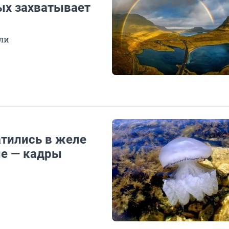
ых захватывает
ли
атились в желе
ые — кадры