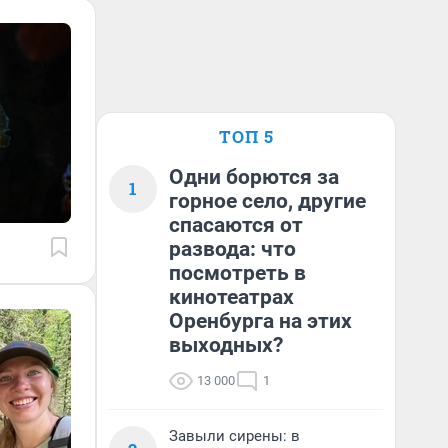
ТОП 5
Одни борются за
1
горное село, другие
спасаются от
развода: что
посмотреть в
кинотеатрах
Оренбурга на этих
выходных?
13 000
1
Завыли сирены: в