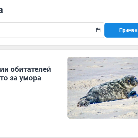
а
Примен
ии обитателей
то за умора