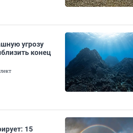
ашную угрозу
иблизить конец
ллект
ирует: 15