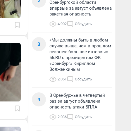
2
Оренбургской области
впервые за август объявлена
ракетная опасность
4 902
Обсудить
«Мы должны быть в любом
3
случае выше, чем в прошлом
сезоне»: большое интервью
56.RU с президентом ФК
«Оренбург» Кириллом
Волженкиным
2 051
Обсудить
В Оренбуржье в четвертый
4
раз за август объявлена
опасность атаки БПЛА
2 036
Обсудить