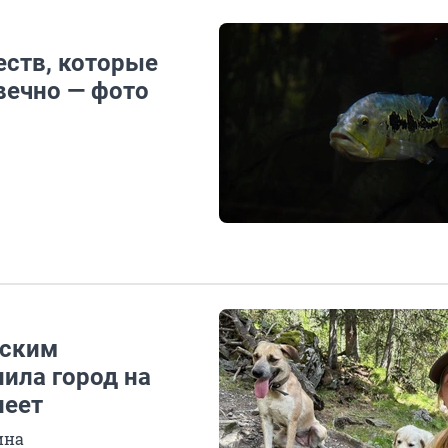
еств, которые
вечно — фото
зским
ила город на
леет
ина