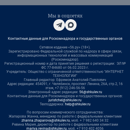
Мы в соцсетях
Контактные данные для Роскомнадзора и государственных органов
Сетевое издание «56.ру» (18+).
Зарегистрировано Федеральной службой по надзору в сфере связи,
информационных технологий и массовых коммуникаций
(Роскомнадзор).
Регистрационный номер и дата принятия решения о регистрации: ЭЛ №
ФС 77-84680 от 06.02.2023 г.
Учредитель: Общество с ограниченной ответственностью "ИНТЕРНЕТ
ТЕХНОЛОГИИ"
Главный редактор: Ефремов Анатолий Павлович
Адрес редакции: 454091, г. Челябинск, проспект Ленина, 26А, стр.2, 16
этаж, +7 (912) 246-56-56
Электронный адрес редакции:
56@shkulev.ru
Контактные данные для Роскомнадзора и государственных органов:
juristchel@shkulev.ru
Техподдержка:
help@shkulev.ru
По вопросам коммерческого сотрудничества:
Жапарова Жанна, менеджер по работе с федеральными клиентами
zhanna.zhaparova@shkulev.ru
, моб. + 7 982 640 34 32
Ревина Мария, директор по работе с федеральными клиентами
mariya.revina@shkulev.ru
, моб. +7 910 402 4056