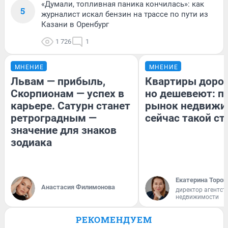
«Думали, топливная паника кончилась»: как
5
журналист искал бензин на трассе по пути из
Казани в Оренбург
1 726
1
МНЕНИЕ
МНЕНИЕ
Львам — прибыль,
Квартиры доро
Скорпионам — успех в
но дешевеют: п
карьере. Сатурн станет
рынок недвижи
ретроградным —
сейчас такой с
значение для знаков
зодиака
Екатерина Тороп
Анастасия Филимонова
директор агентст
недвижимости
РЕКОМЕНДУЕМ