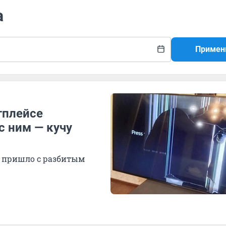
а
Примен
тплейсе
с ним — кучу
о пришло с разбитым