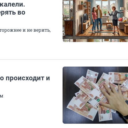
жалели.
рять во
торожнее и не верить,
о происходит и
ем