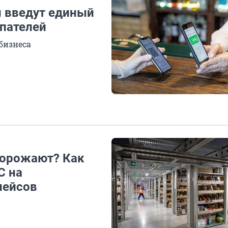
и введут единый
упателей
 бизнеса
дорожают? Как
С на
лейсов