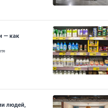
и — как
ете
ии людей,