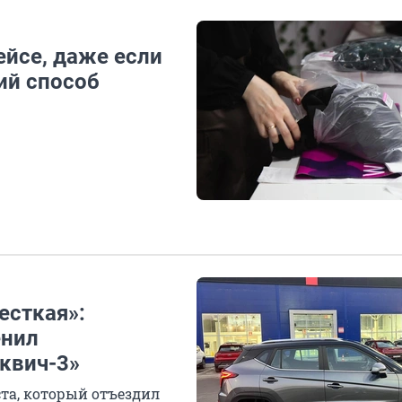
ейсе, даже если
ий способ
есткая»:
енил
квич-3»
та, который отъездил