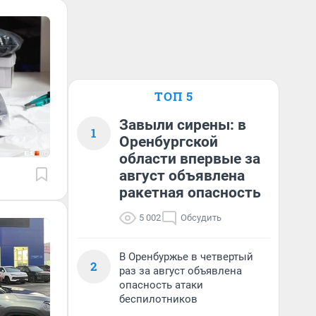
ТОП 5
Завыли сирены: в
1
Оренбургской
области впервые за
август объявлена
ракетная опасность
5 002
Обсудить
В Оренбуржье в четвертый
2
раз за август объявлена
опасность атаки
беспилотников