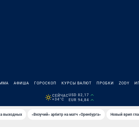
АММА
АФИША
ГОРОСКОП
КУРСЫ ВАЛЮТ
ПРОБКИ
ZODY
И
USD 82,17
СЕЙЧАС
+34°C
EUR 94,84
на выходных
«Везучий» арбитр на матч «Оренбурга»
Новый врип гла