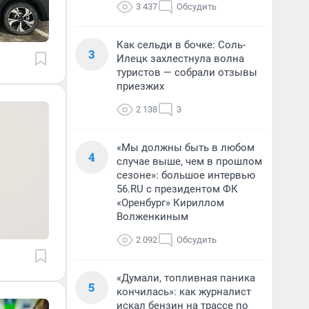
3 437
Обсудить
Как сельди в бочке: Соль-
3
Илецк захлестнула волна
туристов — собрали отзывы
приезжих
2 138
3
«Мы должны быть в любом
4
случае выше, чем в прошлом
сезоне»: большое интервью
56.RU с президентом ФК
«Оренбург» Кириллом
Волженкиным
2 092
Обсудить
«Думали, топливная паника
5
кончилась»: как журналист
искал бензин на трассе по