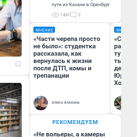
пути из Казани в Оренбург
1 837
2
МНЕНИЕ
МНЕНИЕ
«Части черепа просто
«Сливо
не было»: студентка
разоча
рассказала, как
турист
вернулась к жизни
тысяч,
после ДТП, комы и
день гу
трепанации
Юрског
Хогвар
Алиса Алехина
Ян
РЕКОМЕНДУЕМ
«Не вольеры, а камеры