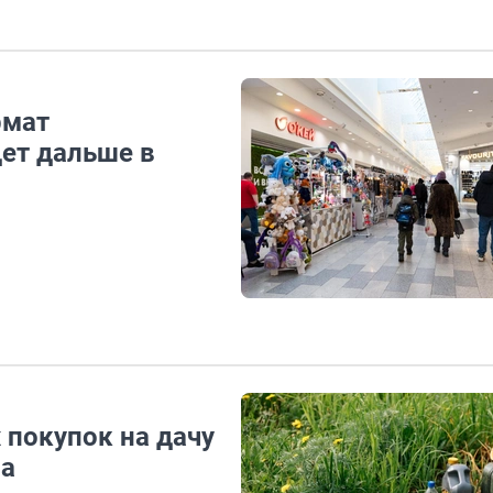
рмат
дет дальше в
 покупок на дачу
ла