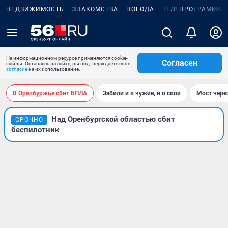
НЕДВИЖИМОСТЬ
ЗНАКОМСТВА
ПОГОДА
ТЕЛЕПРОГРАММА
На информационном ресурсе применяются cookie-
Согласен
файлы. Оставаясь на сайте, вы подтверждаете свое
согласие
на их использование.
В Оренбуржье сбит БПЛА
Забили и в чужие, и в свои
Мост чере
Над Оренбургской областью сбит
СРОЧНО
беспилотник