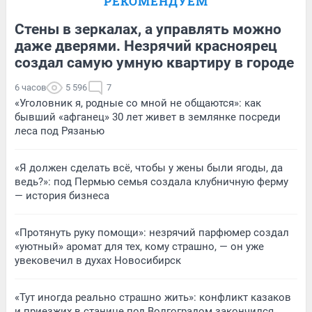
РЕКОМЕНДУЕМ
Стены в зеркалах, а управлять можно
даже дверями. Незрячий красноярец
создал самую умную квартиру в городе
6 часов
5 596
7
«Уголовник я, родные со мной не общаются»: как
бывший «афганец» 30 лет живет в землянке посреди
леса под Рязанью
«Я должен сделать всё, чтобы у жены были ягоды, да
ведь?»: под Пермью семья создала клубничную ферму
— история бизнеса
«Протянуть руку помощи»: незрячий парфюмер создал
«уютный» аромат для тех, кому страшно, — он уже
увековечил в духах Новосибирск
«Тут иногда реально страшно жить»: конфликт казаков
и приезжих в станице под Волгоградом закончился