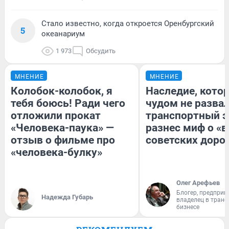
Стало известно, когда откроется Оренбургский
5
океанариум
1 973
Обсудить
МНЕНИЕ
МНЕНИЕ
Колобок-колобок, я
Наследие, кото
тебя боюсь! Ради чего
чудом не разва
отложили прокат
транспортный э
«Человека-паука» —
разнес миф о «
отзыв о фильме про
советских доро
«человека-булку»
Олег Арефьев
Блогер, предприн
Надежда Губарь
владелец в тран
бизнесе