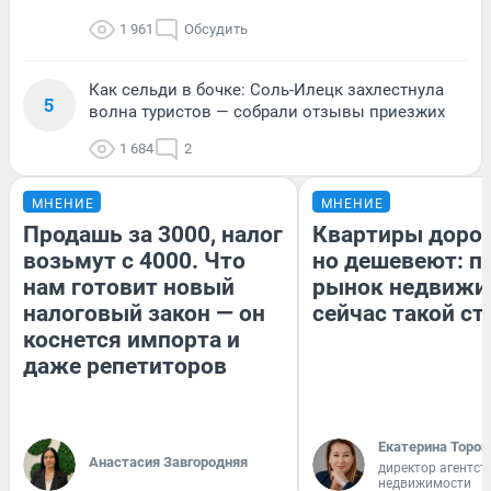
1 961
Обсудить
Как сельди в бочке: Соль-Илецк захлестнула
5
волна туристов — собрали отзывы приезжих
1 684
2
МНЕНИЕ
МНЕНИЕ
Продашь за 3000, налог
Квартиры доро
возьмут с 4000. Что
но дешевеют: п
нам готовит новый
рынок недвижи
налоговый закон — он
сейчас такой с
коснется импорта и
даже репетиторов
Екатерина Тороп
Анастасия Завгородняя
директор агентст
недвижимости