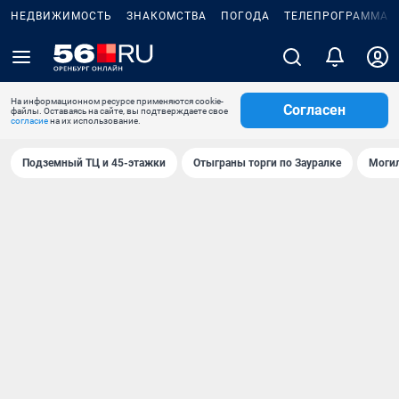
НЕДВИЖИМОСТЬ
ЗНАКОМСТВА
ПОГОДА
ТЕЛЕПРОГРАММА
На информационном ресурсе применяются cookie-
Согласен
файлы. Оставаясь на сайте, вы подтверждаете свое
согласие
на их использование.
Подземный ТЦ и 45-этажки
Отыграны торги по Зауралке
Могил