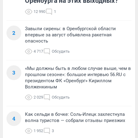
Оренбурга на этих выходных?
12 990
1
Завыли сирены: в Оренбургской области
2
впервые за август объявлена ракетная
опасность
4 717
Обсудить
«Мы должны быть в любом случае выше, чем в
3
прошлом сезоне»: большое интервью 56.RU с
президентом ФК «Оренбург» Кириллом
Волженкиным
2 029
Обсудить
Как сельди в бочке: Соль-Илецк захлестнула
4
волна туристов — собрали отзывы приезжих
1 952
3