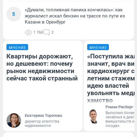
«Думали, топливная паника кончилась»: как
5
журналист искал бензин на трассе по пути из
Казани в Оренбург
1 768
2
МНЕНИЕ
МНЕНИЕ
Квартиры дорожают,
«Поступила жал
но дешевеют: почему
значит, врач ви
рынок недвижимости
кардиохирург с 
сейчас такой странный
летним стажем 
идею властей
увольнять меди
хамство
Роман Рисберг
Выполнил более 
Екатерина Торопова
лечебных и диагн
директор агентства
вмешательств на 
недвижимости
сосудах.