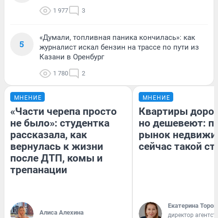
1 977
3
«Думали, топливная паника кончилась»: как
5
журналист искал бензин на трассе по пути из
Казани в Оренбург
1 780
2
МНЕНИЕ
МНЕНИЕ
«Части черепа просто
Квартиры доро
не было»: студентка
но дешевеют: п
рассказала, как
рынок недвижи
вернулась к жизни
сейчас такой с
после ДТП, комы и
трепанации
Екатерина Тороп
Алиса Алехина
директор агентст