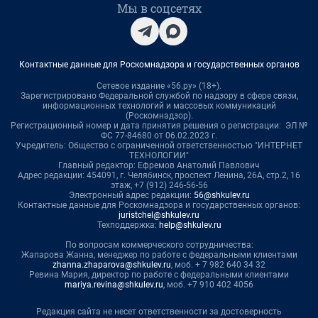
Мы в соцсетях
Контактные данные для Роскомнадзора и государственных органов
Сетевое издание «56.ру» (18+).
Зарегистрировано Федеральной службой по надзору в сфере связи,
информационных технологий и массовых коммуникаций
(Роскомнадзор).
Регистрационный номер и дата принятия решения о регистрации: ЭЛ №
ФС 77-84680 от 06.02.2023 г.
Учредитель: Общество с ограниченной ответственностью "ИНТЕРНЕТ
ТЕХНОЛОГИИ"
Главный редактор: Ефремов Анатолий Павлович
Адрес редакции: 454091, г. Челябинск, проспект Ленина, 26А, стр.2, 16
этаж, +7 (912) 246-56-56
Электронный адрес редакции:
56@shkulev.ru
Контактные данные для Роскомнадзора и государственных органов:
juristchel@shkulev.ru
Техподдержка:
help@shkulev.ru
По вопросам коммерческого сотрудничества:
Жапарова Жанна, менеджер по работе с федеральными клиентами
zhanna.zhaparova@shkulev.ru
, моб. + 7 982 640 34 32
Ревина Мария, директор по работе с федеральными клиентами
mariya.revina@shkulev.ru
, моб. +7 910 402 4056
Редакция сайта не несет ответственности за достоверность