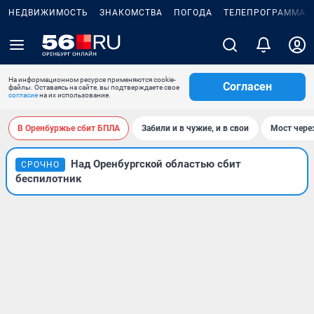
НЕДВИЖИМОСТЬ
ЗНАКОМСТВА
ПОГОДА
ТЕЛЕПРОГРАММА
На информационном ресурсе применяются cookie-
Согласен
файлы. Оставаясь на сайте, вы подтверждаете свое
согласие
на их использование.
В Оренбуржье сбит БПЛА
Забили и в чужие, и в свои
Мост чере
Над Оренбургской областью сбит
СРОЧНО
беспилотник