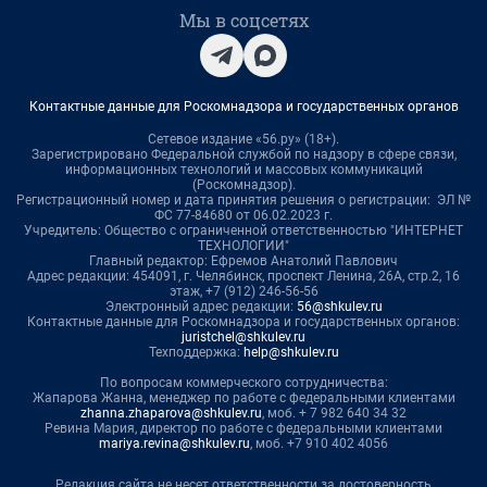
Мы в соцсетях
Контактные данные для Роскомнадзора и государственных органов
Сетевое издание «56.ру» (18+).
Зарегистрировано Федеральной службой по надзору в сфере связи,
информационных технологий и массовых коммуникаций
(Роскомнадзор).
Регистрационный номер и дата принятия решения о регистрации: ЭЛ №
ФС 77-84680 от 06.02.2023 г.
Учредитель: Общество с ограниченной ответственностью "ИНТЕРНЕТ
ТЕХНОЛОГИИ"
Главный редактор: Ефремов Анатолий Павлович
Адрес редакции: 454091, г. Челябинск, проспект Ленина, 26А, стр.2, 16
этаж, +7 (912) 246-56-56
Электронный адрес редакции:
56@shkulev.ru
Контактные данные для Роскомнадзора и государственных органов:
juristchel@shkulev.ru
Техподдержка:
help@shkulev.ru
По вопросам коммерческого сотрудничества:
Жапарова Жанна, менеджер по работе с федеральными клиентами
zhanna.zhaparova@shkulev.ru
, моб. + 7 982 640 34 32
Ревина Мария, директор по работе с федеральными клиентами
mariya.revina@shkulev.ru
, моб. +7 910 402 4056
Редакция сайта не несет ответственности за достоверность