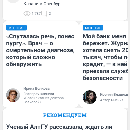
Казани в Оренбург
1 787
2
МНЕНИЕ
МНЕНИЕ
«Спуталась речь, понес
Мой банк меня
пургу». Врач — о
бережет. Журн
смертельном диагнозе,
хотела снять 20
который сложно
тысяч, чтобы п
обнаружить
кредит, — к ней
приехала служб
безопасности
Ирина Волкова
Главврач клиники
Ксения Владими
«Реабилитация доктора
Автор мнения
Волковой»
РЕКОМЕНДУЕМ
Ученый АлтГУ рассказала, ждать ли