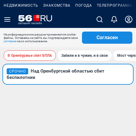
НЕДВИЖИМОСТЬ
ЗНАКОМСТВА
ПОГОДА
ТЕЛЕПРОГРАММА
На информационном ресурсе применяются cookie-
Согласен
файлы. Оставаясь на сайте, вы подтверждаете свое
согласие
на их использование.
В Оренбуржье сбит БПЛА
Забили и в чужие, и в свои
Мост чере
Над Оренбургской областью сбит
СРОЧНО
беспилотник