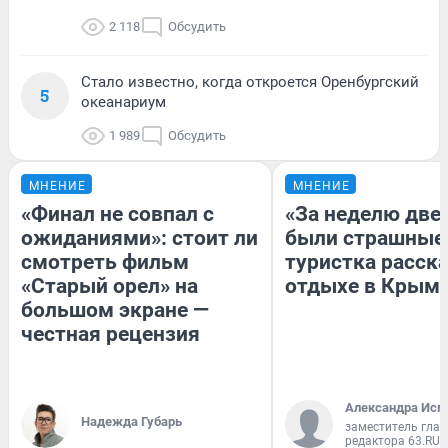
2 118
Обсудить
Стало известно, когда откроется Оренбургский
5
океанариум
1 989
Обсудить
МНЕНИЕ
МНЕНИЕ
«Финал не совпал с
«За неделю две
ожиданиями»: стоит ли
были страшные
смотреть фильм
туристка расска
«Старый орел» на
отдыхе в Крым
большом экране —
честная рецензия
Александра Исм
Надежда Губарь
заместитель глав
редактора 63.RU