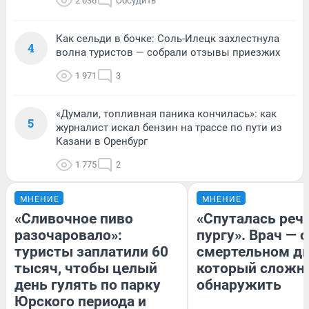
2 036
Обсудить
Как сельди в бочке: Соль-Илецк захлестнула
4
волна туристов — собрали отзывы приезжих
1 971
3
«Думали, топливная паника кончилась»: как
5
журналист искал бензин на трассе по пути из
Казани в Оренбург
1 775
2
МНЕНИЕ
МНЕНИЕ
«Сливочное пиво
«Спуталась речь
разочаровало»:
пургу». Врач — о
туристы заплатили 60
смертельном ди
тысяч, чтобы целый
который сложн
день гулять по парку
обнаружить
Юрского периода и