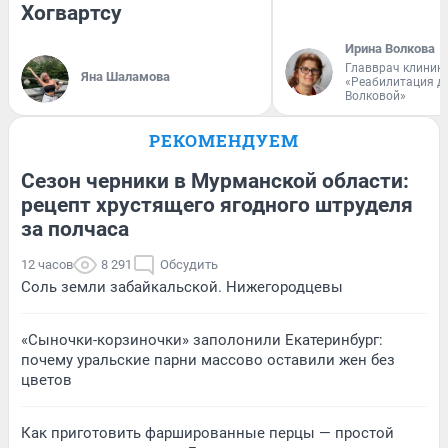
Хогвартсу
Ирина Волкова
Главврач клиник
Яна Шаламова
«Реабилитация д
Волковой»
РЕКОМЕНДУЕМ
Сезон черники в Мурманской области:
рецепт хрустящего ягодного штруделя
за полчаса
12 часов
8 291
Обсудить
Соль земли забайкальской. Нижегородцевы
«Сыночки-корзиночки» заполонили Екатеринбург:
почему уральские парни массово оставили жен без
цветов
Как приготовить фаршированные перцы — простой