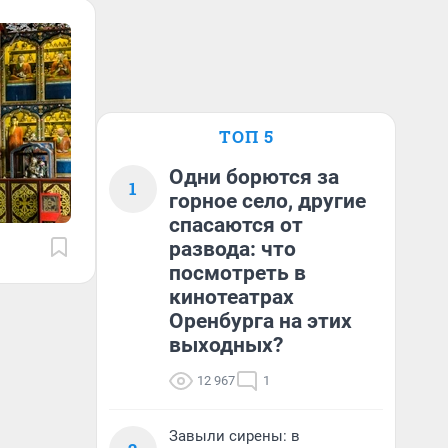
ТОП 5
Одни борются за
1
горное село, другие
спасаются от
развода: что
посмотреть в
кинотеатрах
Оренбурга на этих
выходных?
12 967
1
Завыли сирены: в