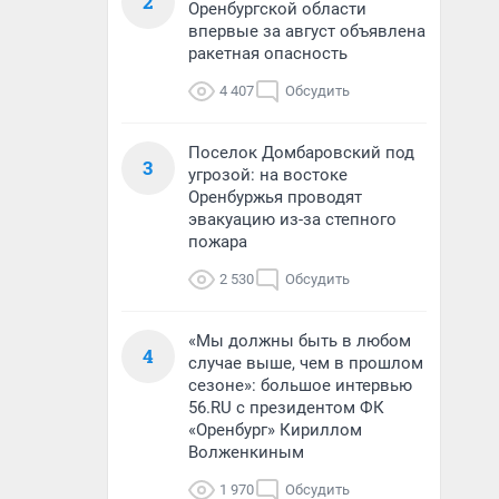
2
Оренбургской области
впервые за август объявлена
ракетная опасность
4 407
Обсудить
Поселок Домбаровский под
3
угрозой: на востоке
Оренбуржья проводят
эвакуацию из-за степного
пожара
2 530
Обсудить
«Мы должны быть в любом
4
случае выше, чем в прошлом
сезоне»: большое интервью
56.RU с президентом ФК
«Оренбург» Кириллом
Волженкиным
1 970
Обсудить