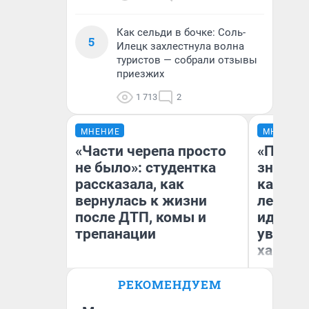
Как сельди в бочке: Соль-
5
Илецк захлестнула волна
туристов — собрали отзывы
приезжих
1 713
2
МНЕНИЕ
МНЕНИЕ
«Части черепа просто
«Посту
не было»: студентка
значит,
рассказала, как
кардиох
вернулась к жизни
летним
после ДТП, комы и
идею в
трепанации
увольн
хамств
Ро
Вы
РЕКОМЕНДУЕМ
ле
Алиса Алехина
вм
со