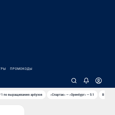
ГРЫ
ПРОМОКОДЫ
 1 по выращиванию арбузов
«Спартак» — «Оренбург» — 5:1
В Оренб