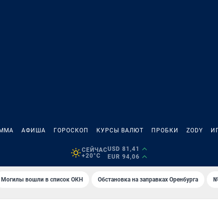
АММА
АФИША
ГОРОСКОП
КУРСЫ ВАЛЮТ
ПРОБКИ
ZODY
И
USD 81,41
СЕЙЧАС
+20°C
EUR 94,06
Могилы вошли в список ОКН
Обстановка на заправках Оренбурга
№