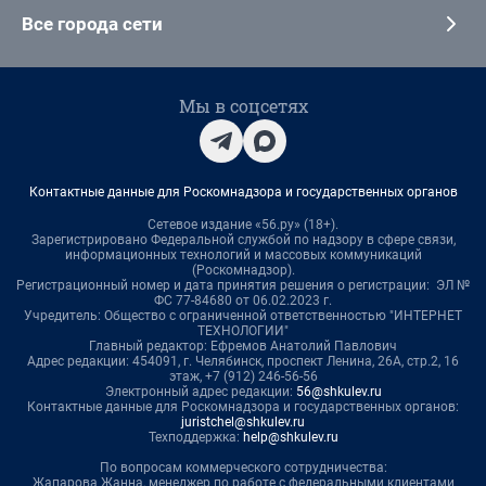
Все города сети
Мы в соцсетях
Контактные данные для Роскомнадзора и государственных органов
Сетевое издание «56.ру» (18+).
Зарегистрировано Федеральной службой по надзору в сфере связи,
информационных технологий и массовых коммуникаций
(Роскомнадзор).
Регистрационный номер и дата принятия решения о регистрации: ЭЛ №
ФС 77-84680 от 06.02.2023 г.
Учредитель: Общество с ограниченной ответственностью "ИНТЕРНЕТ
ТЕХНОЛОГИИ"
Главный редактор: Ефремов Анатолий Павлович
Адрес редакции: 454091, г. Челябинск, проспект Ленина, 26А, стр.2, 16
этаж, +7 (912) 246-56-56
Электронный адрес редакции:
56@shkulev.ru
Контактные данные для Роскомнадзора и государственных органов:
juristchel@shkulev.ru
Техподдержка:
help@shkulev.ru
По вопросам коммерческого сотрудничества:
Жапарова Жанна, менеджер по работе с федеральными клиентами