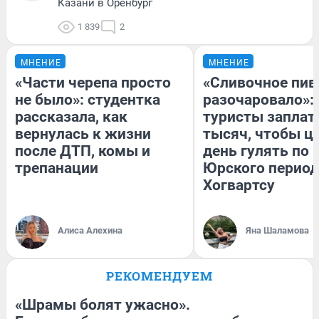
Казани в Оренбург
1 839
2
МНЕНИЕ
МНЕНИЕ
«Части черепа просто
«Сливочное пив
не было»: студентка
разочаровало»:
рассказала, как
туристы заплат
вернулась к жизни
тысяч, чтобы ц
после ДТП, комы и
день гулять по 
трепанации
Юрского период
Хогвартсу
Алиса Алехина
Яна Шаламова
РЕКОМЕНДУЕМ
«Шрамы болят ужасно».