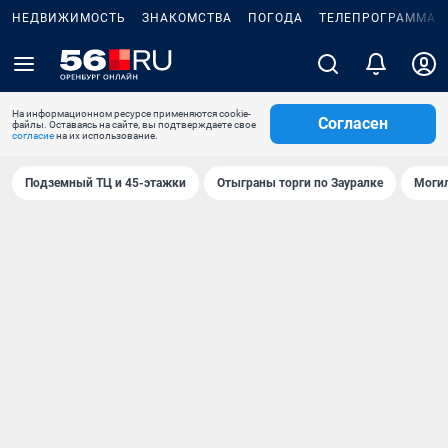
НЕДВИЖИМОСТЬ
ЗНАКОМСТВА
ПОГОДА
ТЕЛЕПРОГРАММА
На информационном ресурсе применяются cookie-
Согласен
файлы. Оставаясь на сайте, вы подтверждаете свое
согласие
на их использование.
Подземный ТЦ и 45-этажки
Отыграны торги по Зауралке
Могил