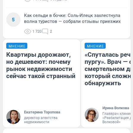
Как сельди в бочке: Соль-Илецк захлестнула
5
волна туристов — собрали отзывы приезжих
1 720
2
МНЕНИЕ
МНЕНИЕ
Квартиры дорожают,
«Спуталась речь
но дешевеют: почему
пургу». Врач — о
рынок недвижимости
смертельном ди
сейчас такой странный
который сложн
обнаружить
Ирина Волкова
Екатерина Торопова
Главврач клиник
директор агентства
«Реабилитация д
недвижимости
Волковой»