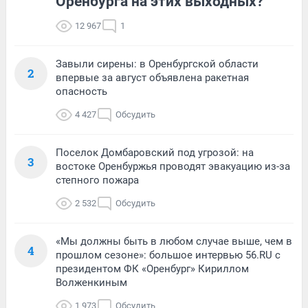
Оренбурга на этих выходных?
12 967
1
Завыли сирены: в Оренбургской области
2
впервые за август объявлена ракетная
опасность
4 427
Обсудить
Поселок Домбаровский под угрозой: на
3
востоке Оренбуржья проводят эвакуацию из-за
степного пожара
2 532
Обсудить
«Мы должны быть в любом случае выше, чем в
4
прошлом сезоне»: большое интервью 56.RU с
президентом ФК «Оренбург» Кириллом
Волженкиным
1 973
Обсудить