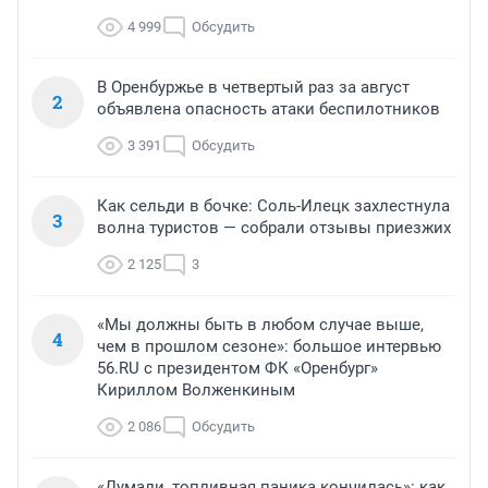
4 999
Обсудить
В Оренбуржье в четвертый раз за август
2
объявлена опасность атаки беспилотников
3 391
Обсудить
Как сельди в бочке: Соль-Илецк захлестнула
3
волна туристов — собрали отзывы приезжих
2 125
3
«Мы должны быть в любом случае выше,
4
чем в прошлом сезоне»: большое интервью
56.RU с президентом ФК «Оренбург»
Кириллом Волженкиным
2 086
Обсудить
«Думали, топливная паника кончилась»: как