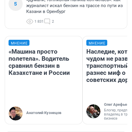
5
журналист искал бензин на трассе по пути из
Казани в Оренбург
1 831
2
МНЕНИЕ
МНЕНИЕ
«Машина просто
Наследие, кото
полетела». Водитель
чудом не разва
сравнил бензин в
транспортный 
Казахстане и России
разнес миф о 
советских доро
Олег Арефьев
Блогер, предпри
Анатолий Кузнецов
владелец в тра
бизнесе