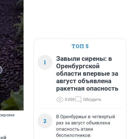
ТОП 5
Завыли сирены: в
1
Оренбургской
области впервые за
август объявлена
ракетная опасность
5 059
Обсудить
озировки
В Оренбуржье в четвертый
2
раз за август объявлена
опасность атаки
беспилотников
ней