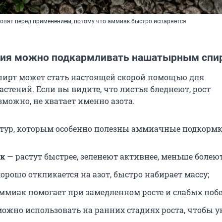
овят перед применением, потому что аммиак быстро испаряется
ния можно подкармливать нашатырным спи
ирт может стать настоящей скорой помощью для
стений. Если вы видите, что листья бледнеют, рост
зможно, не хватает именно азота.
ьтур, которым особенно полезны аммиачные подкормк
ок
— растут быстрее, зеленеют активнее, меньше болеют
орошо откликается на азот, быстро набирает массу;
ммиак помогает при замедленном росте и слабых побе
ожно использовать на ранних стадиях роста, чтобы у