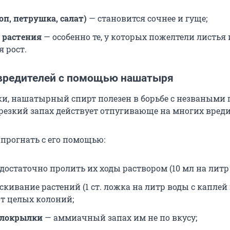
оп, петрушка, салат)
— становится сочнее и гуще;
 растения
— особенно те, у которых пожелтели листья
 рост.
вредителей с помощью нашатыря
и, нашатырный спирт полезен в борьбе с незваными 
 резкий запах действует отпугивающе на многих вреди
 прогнать с его помощью:
достаточно пролить их ходы раствором (
10 мл
на литр 
кивание растений (
1 ст. ложка
на литр воды с каплей
от целых колоний;
елокрылки
— аммиачный запах им не по вкусу;