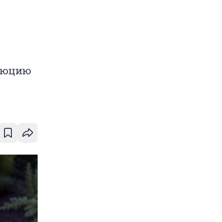
олюцию