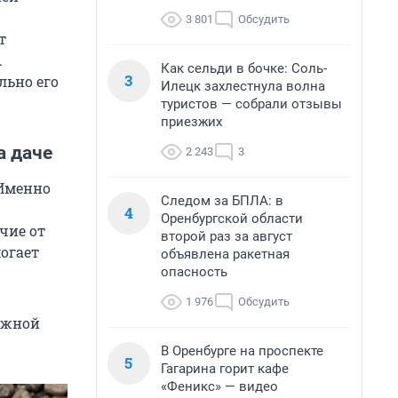
3 801
Обсудить
т
.
Как сельди в бочке: Соль-
3
льно его
Илецк захлестнула волна
туристов — собрали отзывы
приезжих
а даче
2 243
3
 Именно
Следом за БПЛА: в
4
Оренбургской области
чие от
второй раз за август
огает
объявлена ракетная
опасность
1 976
Обсудить
ужной
В Оренбурге на проспекте
5
Гагарина горит кафе
«Феникс» — видео