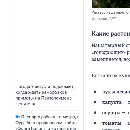
Раствор нашатыря гот
Источник: 
GPT
Какие расте
Нашатырный сп
«голодающих» ра
замедляется, во
Вот список кул
Погода 9 августа подскажет,
лук и чесн
когда ждать заморозков —
приметы на Пантелеймона
капуста
— х
Целителя
огурцы
— а
Паспарту работал в метро, а
томаты
— м
Фура был продюсером: тайны
«Форта Боярд», о которых вы
рассаду;