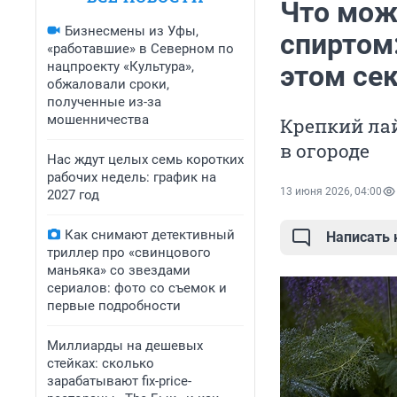
Что мож
Бизнесмены из Уфы,
спиртом:
«работавшие» в Северном по
нацпроекту «Культура»,
этом се
обжаловали сроки,
полученные из-за
мошенничества
Крепкий ла
в огороде
Нас ждут целых семь коротких
рабочих недель: график на
13 июня 2026, 04:00
2027 год
Как снимают детективный
Написать
триллер про «свинцового
маньяка» со звездами
сериалов: фото со съемок и
первые подробности
Миллиарды на дешевых
стейках: сколько
зарабатывают fix-price-