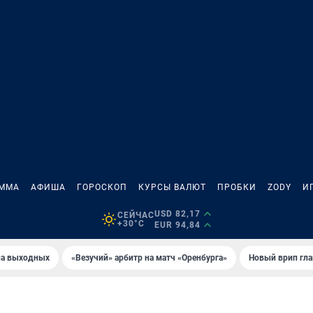
АММА
АФИША
ГОРОСКОП
КУРСЫ ВАЛЮТ
ПРОБКИ
ZODY
И
USD 82,17
СЕЙЧАС
+30°C
EUR 94,84
на выходных
«Везучий» арбитр на матч «Оренбурга»
Новый врип гла