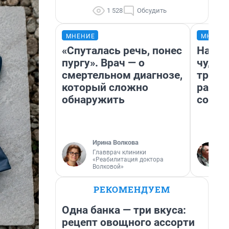
1 528
Обсудить
МНЕНИЕ
МНЕНИ
«Спуталась речь, понес
Насле
пургу». Врач — о
чудом
смертельном диагнозе,
транс
который сложно
разне
обнаружить
совет
Ирина Волкова
Главврач клиники
«Реабилитация доктора
Волковой»
РЕКОМЕНДУЕМ
Одна банка — три вкуса:
рецепт овощного ассорти